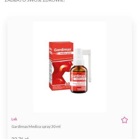
Lek
Xylogel 0,1% żel do nosa 15 ml
20,91 zł