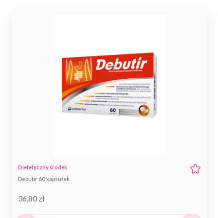
Dietetyczny środek
spożywczy specjalnego
Debutir 60 kapsułek
przeznaczenia medycznego
36,80 zł