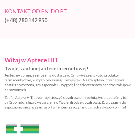
KONTAKT OD PN. DO PT.
(+48) 780 142 950
Witaj w Aptece HIT
Twojej zaufanej aptece internetowej!
Jesteśmy dumni, że możemy dostarczyć Ci najwyższej jakości produkty
farmaceutyczne, wszystko w zasięgu Twojej ręki. Nasza apteka internetowa
została stworzona, aby zapewnić Ci wygodę i bezpieczeństwo podczas zakupów
zdrowotnych.
Zaufaj Apteka HIT, abyś mógł cieszyć się zdrowiem i pełnią życia. Jesteśmy tu,
by Ci pomóc i służyć wsparciem w Twojej drodze do zdrowia. Zapraszamy do
zapoznania się z naszym asortymentem i życzymy udanych zakupów online!