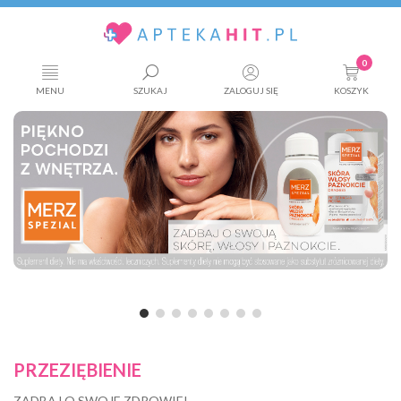
0
MENU
SZUKAJ
ZALOGUJ SIĘ
KOSZYK
PRZEZIĘBIENIE
ZADBAJ O SWOJE ZDROWIE!