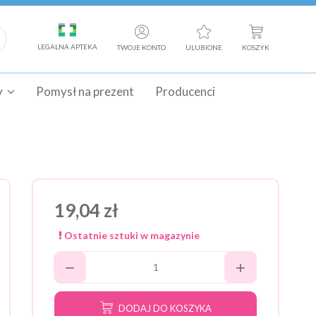
LEGALNA APTEKA
TWOJE KONTO
ULUBIONE
KOSZYK
y
Pomysł na prezent
Producenci
19,04 zł
Ostatnie sztuki w magazynie
DODAJ DO KOSZYKA