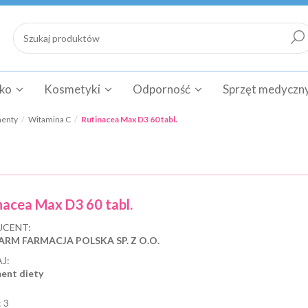
cko
Kosmetyki
Odporność
Sprzęt medyczn
menty
Witamina C
Rutinacea Max D3 60 tabl.
nacea Max D3 60 tabl.
CENT:
ARM FARMACJA POLSKA SP. Z O.O.
J:
ent diety
:
3