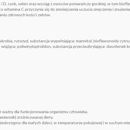
i D, cynk, selen oraz wyciąg z owoców pomarańczy gorzkiej, w tym biofla
itamina C przyczynia się do zmniejszenia uczucia zmęczenia i znużenia
niu zdrowych kości i zebów.
skrobia, rutozyd, substancja wypełniająca: mannitol, bioflawonoidy cytru
ążąca: poliwinylopirolidon, substancja przeciwzbrylająca: dwutlenek kr
t ważny dla funkcjonowania organizmu człowieka.
miennik) zróżnicowanej diety.
dostępny dla małych dzieci, w temperaturze pokojowej i w suchym mie