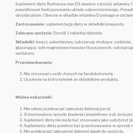
Suplement diety Rutinacea max D3 zawiera: rutozyd, witaminy C 
prawidłowym funkcjonowaniu układu odpornościowego. Ponadto w
oksydacyjnym. Obecna w składzie witamina D pomaga w utrzyma
Zastosowanie:
suplementacja diety w składniki preparatu.
Zalecane spożycie:
Dorośli 1 tabletka dziennie.
Składniki:
kwas L-askorbinowy, substancja słodząca: sorbitole, 
glazurująca: sole magnezowe kwasów tłuszczowych, substancja wi
sacharyny.
Przeciwwskazania:
Nie stosowaću osób chorych na fenyloketonurię.
Uczulenie na który kolwiek ze składników produktu.
Ważne wskazówki:
Nie należy przekraczać zalecanej dziennej porcji.
Zrównoważony sposób żywienia i prawidłowy tryb życia jes
Suplement diety nie może być stosowany jako substytut (za
Suplementy diety powinny być przechowywane w sposób nie
Nie przekraczać zalecannej dziennej dawki do spożycia.