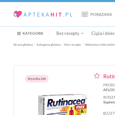
PORADNIK
Bez recepty
Ciąża i dzie
KATEGORIE
Strona główna
Kategoria główna
Bez recepty
Witaminy i mikroele
Ruti
Wysyłka 24h
PRODU
AFLOF
RODZA
Suplem
BLOZ7