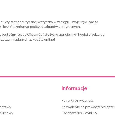
odukty farmaceutyczne, wszystko w zasięgu Twojej ręki. Nasza
ę i bezpieczeństwo podczas zakupów zdrowotnych.
a. Jesteśmy tu, by Ci pomóc i służyć wsparciem w Twojej drodze do
i życzymy udanych zakupów online!
Informacje
Polityka prywatności
dostawy
Zezwolenie na prowadzenie aptek
od umowy
Koronawirus Covid-19