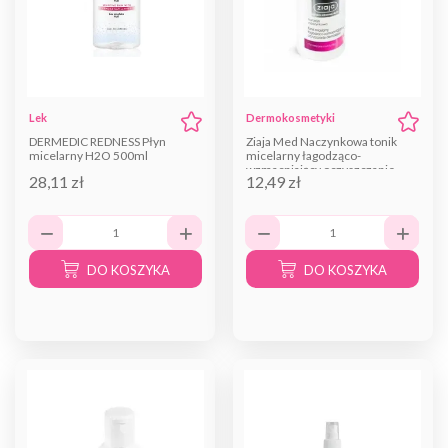
Lek
Dermokosmetyki
DERMEDIC REDNESS Płyn
Ziaja Med Naczynkowa tonik
micelarny H2O 500ml
micelarny łagodząco-
wzmacniający oczyszczanie
28,11 zł
12,49 zł
demakijaż 200 ml
DO KOSZYKA
DO KOSZYKA