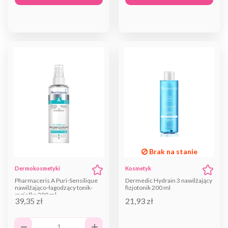
Brak na stanie
Dermokosmetyki
Kosmetyk
Pharmaceris A Puri-Sensilique
Dermedic Hydrain 3 nawilżający
nawilżająco-łagodzący tonik-
fizjotonik 200 ml
mgiełka 200 ml
39,35 zł
21,93 zł