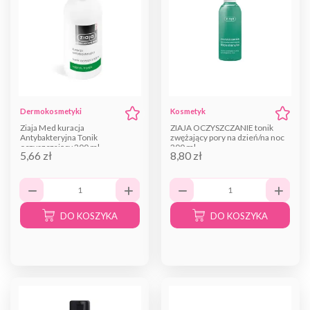
Dermokosmetyki
Kosmetyk
Ziaja Med kuracja
ZIAJA OCZYSZCZANIE tonik
Antybakteryjna Tonik
zwężający pory na dzień/na noc
oczyszczający 200 ml
200 ml
5,66 zł
8,80 zł
DO KOSZYKA
DO KOSZYKA