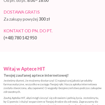
Od pn. do pt.
8:00 - 18:00
DOSTAWA GRATIS
Za zakupy powyżej
300 zł
KONTAKT OD PN. DO PT.
(+48) 780 142 950
Witaj w Aptece HIT
Twojej zaufanej aptece internetowej!
Jesteśmy dumni, że możemy dostarczyć Ci najwyższej jakości produkty
farmaceutyczne, wszystko w zasięgu Twojej ręki. Nasza apteka internetowa
została stworzona, aby zapewnić Ci wygodę i bezpieczeństwo podczas zakupów
zdrowotnych.
Zaufaj Apteka HIT, abyś mógł cieszyć się zdrowiem i pełnią życia. Jesteśmy tu,
by Ci pomóc i służyć wsparciem w Twojej drodze do zdrowia. Zapraszamy do