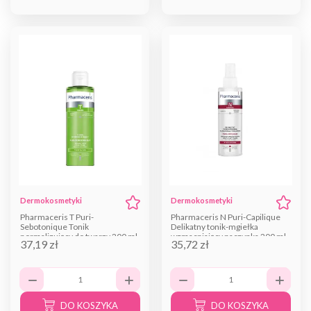
Dermokosmetyki
Dermokosmetyki
Pharmaceris T Puri-
Pharmaceris N Puri-Capilique
Sebotonique Tonik
Delikatny tonik-mgiełka
normalizujący do twarzy 200 ml
wzmacniający naczynka 200 ml
37,19 zł
35,72 zł
DO KOSZYKA
DO KOSZYKA