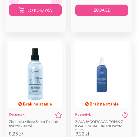
ZOBACZ
DO KOSZYKA
Brak na stanie
Brak na stanie
Kosmetyk
Kosmetyk
Ziaja Jeju Młoda Skóra Tonik do
ZIAJA JAGODY ACAI TONIK Z
twarzy 200 ml
KWASEM HIALURONOWYM
200 ML
8,25 zł
9,22 zł