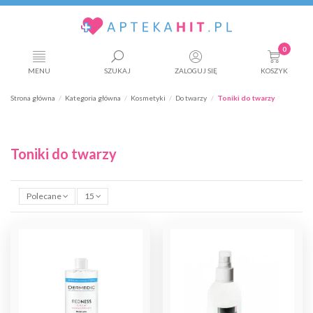
0
MENU
SZUKAJ
ZALOGUJ SIĘ
KOSZYK
Strona główna
Kategoria główna
Kosmetyki
Do twarzy
Toniki do twarzy
Toniki do twarzy
Polecane
15