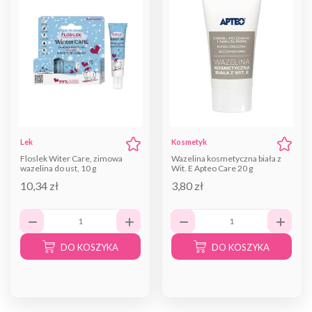
Lek
Kosmetyk
Floslek Witer Care, zimowa
Wazelina kosmetyczna biała z
wazelina do ust, 10 g
Wit. E Apteo Care 20 g
10,34 zł
3,80 zł
DO KOSZYKA
DO KOSZYKA