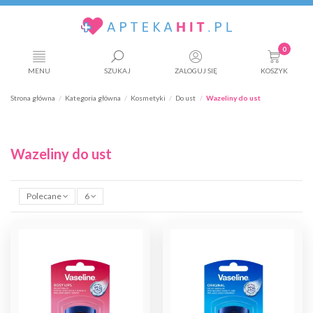
0
MENU
SZUKAJ
ZALOGUJ SIĘ
KOSZYK
Strona główna
Kategoria główna
Kosmetyki
Do ust
Wazeliny do ust
Wazeliny do ust
Polecane
6