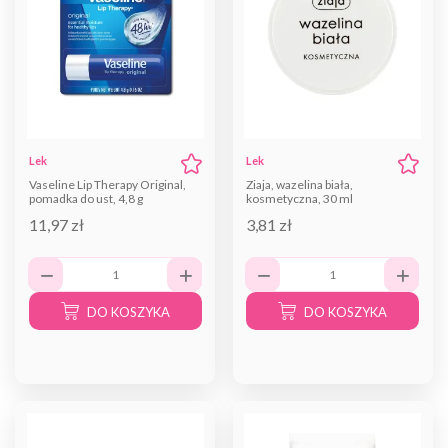
Lek
Lek
Vaseline Lip Therapy Original,
Ziaja, wazelina biała,
pomadka do ust, 4,8 g
kosmetyczna, 30 ml
11,97 zł
3,81 zł
DO KOSZYKA
DO KOSZYKA