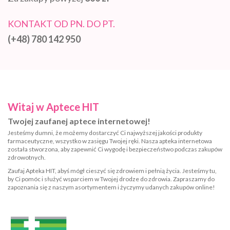
KONTAKT OD PN. DO PT.
(+48) 780 142 950
Witaj w Aptece HIT
Twojej zaufanej aptece internetowej!
Jesteśmy dumni, że możemy dostarczyć Ci najwyższej jakości produkty
farmaceutyczne, wszystko w zasięgu Twojej ręki. Nasza apteka internetowa
została stworzona, aby zapewnić Ci wygodę i bezpieczeństwo podczas zakupów
zdrowotnych.
Zaufaj Apteka HIT, abyś mógł cieszyć się zdrowiem i pełnią życia. Jesteśmy tu,
by Ci pomóc i służyć wsparciem w Twojej drodze do zdrowia. Zapraszamy do
zapoznania się z naszym asortymentem i życzymy udanych zakupów online!