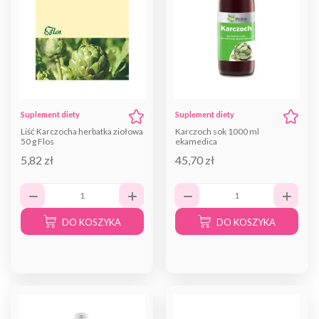
Suplement diety
Suplement diety
Liść Karczocha herbatka ziołowa
Karczoch sok 1000 ml
50 g Flos
ekamedica
5,82 zł
45,70 zł
DO KOSZYKA
DO KOSZYKA