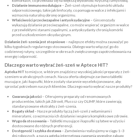
komórkach, co przekłada się na większą wydolność fizyczną i umysłową.
Działanie immunomodulujące
– Żeń-szeń stymuluje komórki układu
odpornościowego, takie jak limfocyty, co pomaga w walce z infekcjami i
wzmacnia naturalną obronę organizmu.
Właściwości przeciwzapalne i antyoksydacyjne
– Ginsenozydy
wykazują działanie przeciwzapalne, co może wspierać organizm w walce
z przewlekłymi stanami zapalnymi, a antyoksydanty chronią komórki
przed uszkodzeniem oksydacyjnym.
Działanie żeń-szenia jest stopniowe
– najlepsze efekty można zauważyć po
kilku tygodniach regularnego stosowania. Dlatego warto włączyć go do
codziennej rutyny, szczególnie w okresach zwiększonego zapotrzebowania na
energię i odporność.
Dlaczego warto wybrać żeń-szeń w Aptece HIT?
Apteka HIT
to miejsce, w którym znajdziesz wysokiej jakości preparaty z żeń-
szeniem w atrakcyjnych cenach. Nasza oferta obejmuje zarówno tabletki
musujące, jak i kapsułki, które zostały starannie wyselekcjonowane, aby
sprostać potrzebom naszych klientów. Dlaczego warto wybrać nasze produkty?
Gwarancja jakości
– Oferujemy preparaty od renomowanych
producentów, takich jak Zdrovit, Plusssz czy OLIMP, które zawierają
standaryzowane ekstrakty z żeń-szenia.
Bogaty skład
– Nasze produkty łączą żeń-szeń z witaminami i
minerałami, co wzmacnia ich działanie i wspiera kompleksowe zdrowie.
Wygoda stosowania
– Tabletki musujące i kapsułki są łatwe w użyciu i
dostosowane do różnych preferencji.
Dostępność i szybka dostawa
– Zamówienia realizujemy w ciągu 1–3
dni roboczych, a nasza apteka internetowa zapewnia wygodne zakupy