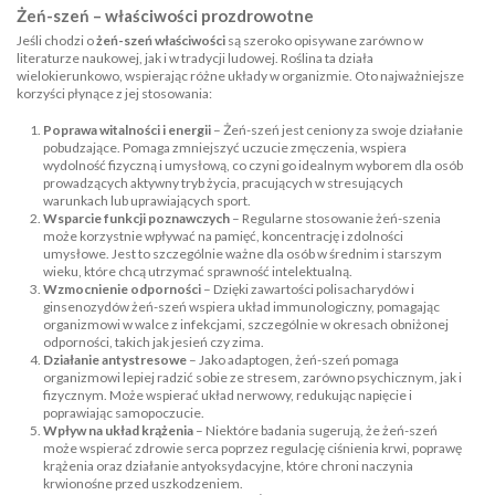
Żeń-szeń – właściwości prozdrowotne
Jeśli chodzi o
żeń-szeń właściwości
są szeroko opisywane zarówno w
literaturze naukowej, jak i w tradycji ludowej. Roślina ta działa
wielokierunkowo, wspierając różne układy w organizmie. Oto najważniejsze
korzyści płynące z jej stosowania:
Poprawa witalności i energii
– Żeń-szeń jest ceniony za swoje działanie
pobudzające. Pomaga zmniejszyć uczucie zmęczenia, wspiera
wydolność fizyczną i umysłową, co czyni go idealnym wyborem dla osób
prowadzących aktywny tryb życia, pracujących w stresujących
warunkach lub uprawiających sport.
Wsparcie funkcji poznawczych
– Regularne stosowanie żeń-szenia
może korzystnie wpływać na pamięć, koncentrację i zdolności
umysłowe. Jest to szczególnie ważne dla osób w średnim i starszym
wieku, które chcą utrzymać sprawność intelektualną.
Wzmocnienie odporności
– Dzięki zawartości polisacharydów i
ginsenozydów żeń-szeń wspiera układ immunologiczny, pomagając
organizmowi w walce z infekcjami, szczególnie w okresach obniżonej
odporności, takich jak jesień czy zima.
Działanie antystresowe
– Jako adaptogen, żeń-szeń pomaga
organizmowi lepiej radzić sobie ze stresem, zarówno psychicznym, jak i
fizycznym. Może wspierać układ nerwowy, redukując napięcie i
poprawiając samopoczucie.
Wpływ na układ krążenia
– Niektóre badania sugerują, że żeń-szeń
może wspierać zdrowie serca poprzez regulację ciśnienia krwi, poprawę
krążenia oraz działanie antyoksydacyjne, które chroni naczynia
krwionośne przed uszkodzeniem.