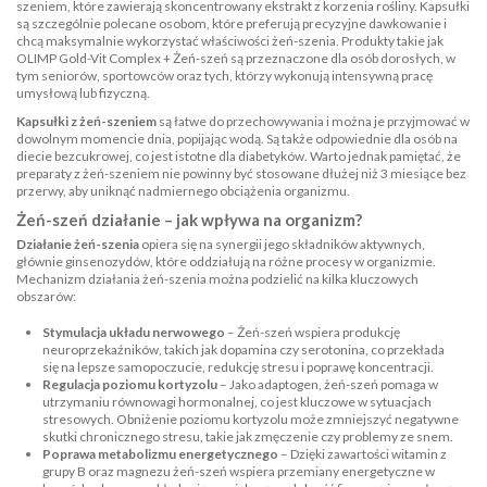
szeniem, które zawierają skoncentrowany ekstrakt z korzenia rośliny. Kapsułki
są szczególnie polecane osobom, które preferują precyzyjne dawkowanie i
chcą maksymalnie wykorzystać właściwości żeń-szenia. Produkty takie jak
OLIMP Gold-Vit Complex + Żeń-szeń
są przeznaczone dla osób dorosłych, w
tym seniorów, sportowców oraz tych, którzy wykonują intensywną pracę
umysłową lub fizyczną.
Kapsułki z żeń-szeniem
są łatwe do przechowywania i można je przyjmować w
dowolnym momencie dnia, popijając wodą. Są także odpowiednie dla osób na
diecie bezcukrowej, co jest istotne dla diabetyków. Warto jednak pamiętać, że
preparaty z żeń-szeniem nie powinny być stosowane dłużej niż 3 miesiące bez
przerwy, aby uniknąć nadmiernego obciążenia organizmu.
Żeń-szeń działanie – jak wpływa na organizm?
Działanie żeń-szenia
opiera się na synergii jego składników aktywnych,
głównie ginsenozydów, które oddziałują na różne procesy w organizmie.
Mechanizm działania żeń-szenia można podzielić na kilka kluczowych
obszarów:
Stymulacja układu nerwowego
– Żeń-szeń wspiera produkcję
neuroprzekaźników, takich jak dopamina czy serotonina, co przekłada
się na lepsze samopoczucie, redukcję stresu i poprawę koncentracji.
Regulacja poziomu kortyzolu
– Jako adaptogen, żeń-szeń pomaga w
utrzymaniu równowagi hormonalnej, co jest kluczowe w sytuacjach
stresowych. Obniżenie poziomu kortyzolu może zmniejszyć negatywne
skutki chronicznego stresu, takie jak zmęczenie czy problemy ze snem.
Poprawa metabolizmu energetycznego
– Dzięki zawartości witamin z
grupy B oraz magnezu żeń-szeń wspiera przemiany energetyczne w