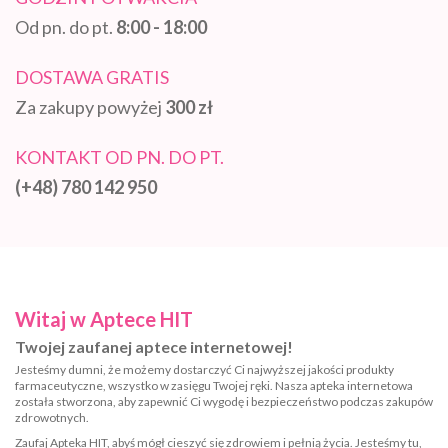
Od pn. do pt.
8:00 - 18:00
DOSTAWA GRATIS
Za zakupy powyżej
300 zł
KONTAKT OD PN. DO PT.
(+48) 780 142 950
Witaj w Aptece HIT
Twojej zaufanej aptece internetowej!
Jesteśmy dumni, że możemy dostarczyć Ci najwyższej jakości produkty
farmaceutyczne, wszystko w zasięgu Twojej ręki. Nasza apteka internetowa
została stworzona, aby zapewnić Ci wygodę i bezpieczeństwo podczas zakupów
zdrowotnych.
Zaufaj Apteka HIT, abyś mógł cieszyć się zdrowiem i pełnią życia. Jesteśmy tu,