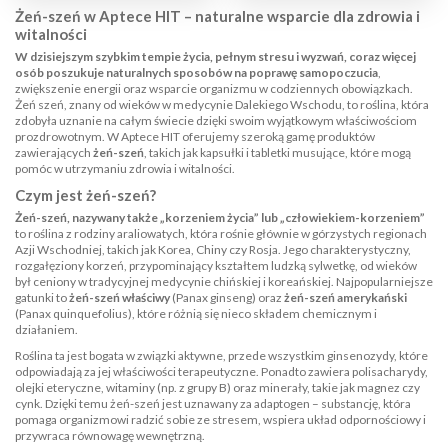
Żeń-szeń w Aptece HIT – naturalne wsparcie dla zdrowia i
witalności
W dzisiejszym szybkim tempie życia, pełnym stresu i wyzwań, coraz więcej
osób poszukuje naturalnych sposobów na poprawę samopoczucia
,
zwiększenie energii oraz wsparcie organizmu w codziennych obowiązkach.
Żeń szeń, znany od wieków w medycynie Dalekiego Wschodu, to roślina, która
zdobyła uznanie na całym świecie dzięki swoim wyjątkowym właściwościom
prozdrowotnym. W Aptece HIT oferujemy szeroką gamę produktów
zawierających
żeń-szeń
, takich jak kapsułki i tabletki musujące, które mogą
pomóc w utrzymaniu zdrowia i witalności.
Czym jest żeń-szeń?
Żeń-szeń, nazywany także „korzeniem życia” lub „człowiekiem-korzeniem”
to roślina z rodziny araliowatych, która rośnie głównie w górzystych regionach
Azji Wschodniej, takich jak Korea, Chiny czy Rosja. Jego charakterystyczny,
rozgałęziony korzeń, przypominający kształtem ludzką sylwetkę, od wieków
był ceniony w tradycyjnej medycynie chińskiej i koreańskiej. Najpopularniejsze
gatunki to
żeń-szeń właściwy
(Panax ginseng) oraz
żeń-szeń amerykański
(Panax quinquefolius), które różnią się nieco składem chemicznym i
działaniem.
Roślina ta jest bogata w związki aktywne, przede wszystkim ginsenozydy, które
odpowiadają za jej właściwości terapeutyczne. Ponadto zawiera polisacharydy,
olejki eteryczne, witaminy (np. z grupy B) oraz minerały, takie jak magnez czy
cynk. Dzięki temu żeń-szeń jest uznawany za adaptogen – substancję, która
pomaga organizmowi radzić sobie ze stresem, wspiera układ odpornościowy i
przywraca równowagę wewnętrzną.