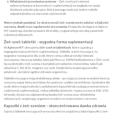
Właściwości przeciwstarzeniowe
– Żeń-szeń jest również
wykorzystywany w kosmetyce i suplementacji ze względu na swoje
działanie antyoksydacyjne, które pomaga zwalczać wolne rodniki
odpowiedzialne za starzenie się komórek.
Warto jednak pamiętać, że skuteczność żeń-szenia może zależeć od jakości
surowca, dawki oraz regularności stosowania.
Preparaty dostępne w Aptece
HIT zawierają standaryzowane ekstrakty, co gwarantuje wysoką zawartość
substancji aktywnych.
Żeń-szeń tabletki – wygodna forma suplementacji
W
Aptece HIT
oferujemy
żeń-szeń w tabletkach
, które są jedną z
najpopularniejszych form suplementacji. Tabletki, w tym musujące, to
wygodne rozwiązanie dla osób, które cenią sobie prostotę i łatwość
stosowania. Nasze produkty, takie jak Plusssz 100%
Multiwitamina + Żeń-szeń
,
łączą ekstrakt z żeń-szenia z kompleksem witamin i minerałów, takich jak
witamina C, B6, B12, magnez czy cynk. Dzięki temu wspierają nie tylko
witalność, ale także ogólne zdrowie organizmu.
Tabletki musujące mają dodatkową zaletę – po rozpuszczeniu w wodzie tworzą
smaczny napój, który jest łatwy do spożycia i szybko się wchłania. Są idealne dla
osób, które mają trudności z połykaniem kapsułek lub szukają urozmaicenia w
codziennej suplementacji. Jedna tabletka dziennie, rozpuszczona w 200–250
ml wody, dostarcza odpowiednią dawkę żeń-szenia oraz składników
odżywczych, wspierając organizm w walce ze zmęczeniem i stresem.
Kapsułki z żeń-szeniem – skoncentrowana dawka zdrowia
Oprócz tabletek musujących w naszej ofercie znajdziesz także kapsułki z żeń-