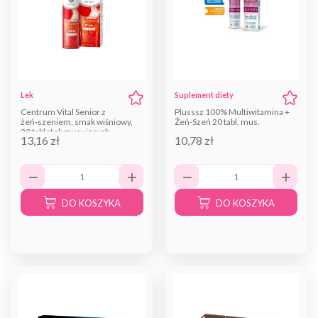
Lek
Suplement diety
Centrum Vital Senior z
Plusssz 100% Multiwitamina +
żeń‑szeniem, smak wiśniowy,
Żeń-Szeń 20 tabl. mus.
20 tabletek musujących
13,16 zł
10,78 zł
DO KOSZYKA
DO KOSZYKA