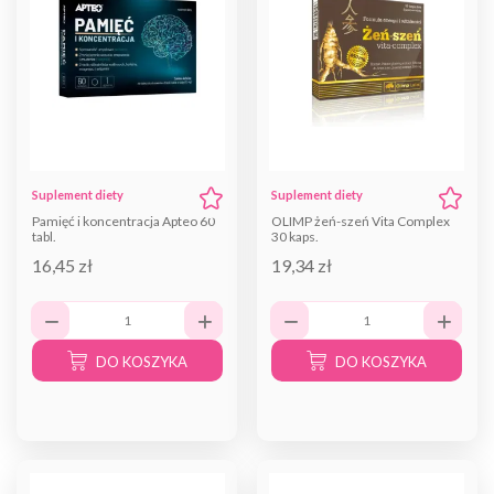
Suplement diety
Suplement diety
Pamięć i koncentracja Apteo 60
OLIMP żeń-szeń Vita Complex
tabl.
30 kaps.
16,45 zł
19,34 zł
DO KOSZYKA
DO KOSZYKA