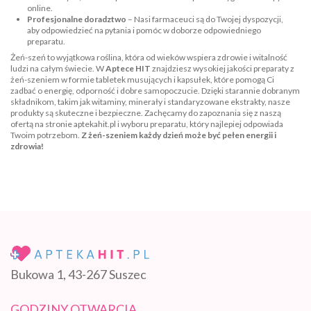
online.
Profesjonalne doradztwo
– Nasi farmaceuci są do Twojej dyspozycji,
aby odpowiedzieć na pytania i pomóc w doborze odpowiedniego
preparatu.
Żeń-szeń to wyjątkowa roślina, która od wieków wspiera zdrowie i witalność
ludzi na całym świecie. W
Aptece HIT
znajdziesz wysokiej jakości preparaty z
żeń-szeniem w formie tabletek musujących i kapsułek, które pomogą Ci
zadbać o energię, odporność i dobre samopoczucie. Dzięki starannie dobranym
składnikom, takim jak witaminy, minerały i standaryzowane ekstrakty, nasze
produkty są skuteczne i bezpieczne. Zachęcamy do zapoznania się z naszą
ofertą na stronie
aptekahit.pl
i wyboru preparatu, który najlepiej odpowiada
Twoim potrzebom.
Z żeń-szeniem każdy dzień może być pełen energii i
zdrowia!
Bukowa 1, 43-267 Suszec
GODZINY OTWARCIA