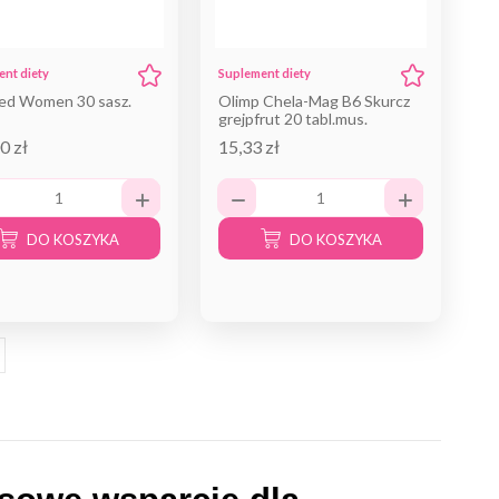
nt diety
Suplement diety
ed Women 30 sasz.
Olimp Chela-Mag B6 Skurcz
grejpfrut 20 tabl.mus.
0 zł
15,33 zł
DO KOSZYKA
DO KOSZYKA