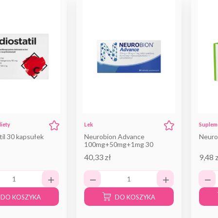
iety
Lek
Supleme
til 30 kapsułek
Neurobion Advance
Neuro
100mg+50mg+1mg 30
tabletek
40,33 zł
9,48 
DO KOSZYKA
DO KOSZYKA