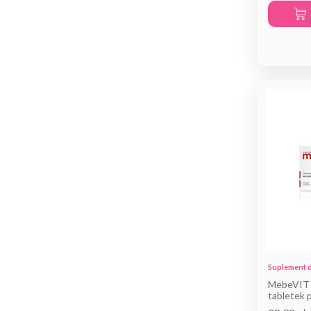
Suplement d
MebeVIT 
tabletek 