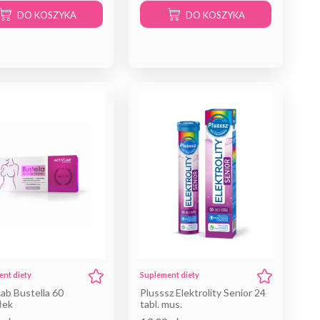
DO KOSZYKA
DO KOSZYKA
nt diety
Suplement diety
ab Bustella 60
Plusssz Elektrolity Senior 24
łek
tabl. mus.