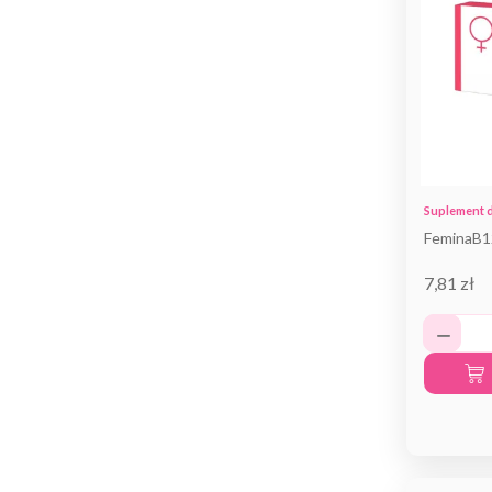
Suplement d
FeminaB1
7,81 zł