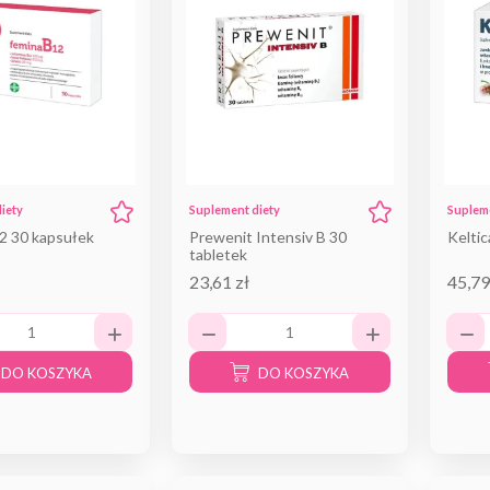
iety
Suplement diety
Supleme
2 30 kapsułek
Prewenit Intensiv B 30
Keltic
tabletek
23,61 zł
45,79
DO KOSZYKA
DO KOSZYKA