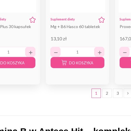
iety
Suplement diety
Supleme
Plus 30 kapsułek
Mg + B6 Hasco 60 tabletek
Proxe
13,10 zł
167,0
DO KOSZYKA
DO KOSZYKA
1
2
3