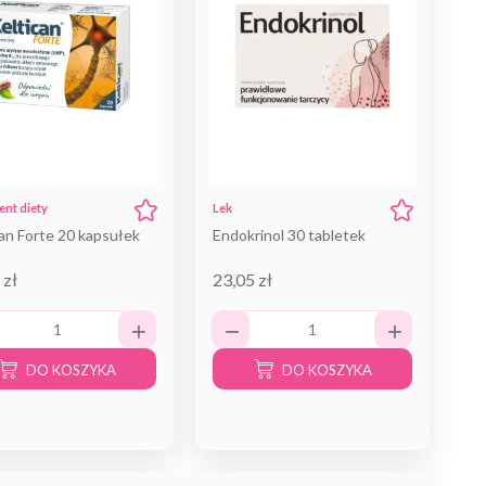
nt diety
Lek
an Forte 20 kapsułek
Endokrinol 30 tabletek
 zł
23,05 zł
DO KOSZYKA
DO KOSZYKA