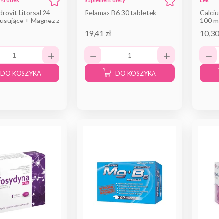
 środek
Suplement diety
Lek
specjalnego
rovit Litorsal 24
Relamax B6 30 tabletek
Calci
nia żywieniowego
musujące + Magnez z
100 m
B6 24 tabletki
19,41 zł
10,30
DO KOSZYKA
DO KOSZYKA