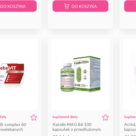
DO KOSZYKA
DO KOSZYKA
iety
Suplement diety
Supleme
B-complex 60
Katelin MAG B6 100
ActivL
powlekanych
kapsułek o przedłużonym
kapsu
uwalnianiu