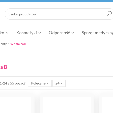
cko
Kosmetyki
Odporność
Sprzęt medyczn
menty
Witamina B
a B
1-24 z 55 pozycji
Polecane
24