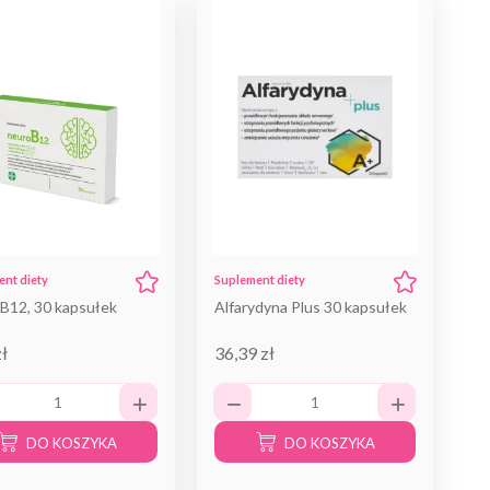
nt diety
Suplement diety
B12, 30 kapsułek
Alfarydyna Plus 30 kapsułek
zł
36,39 zł
DO KOSZYKA
DO KOSZYKA