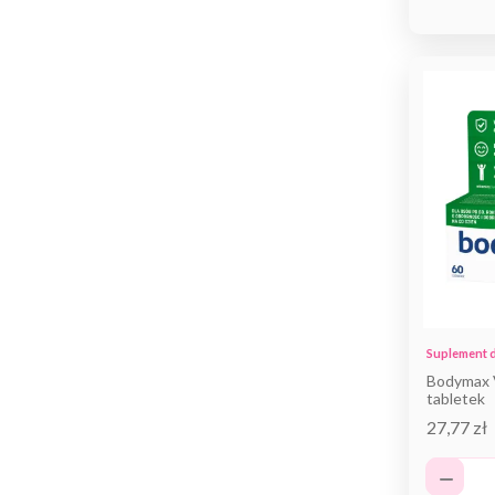
Suplement d
Bodymax V
tabletek
27,77 zł