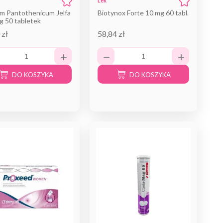
Lek
um Pantothenicum Jelfa
Biotynox Forte 10 mg 60 tabl.
g 50 tabletek
 zł
58,84 zł
DO KOSZYKA
DO KOSZYKA