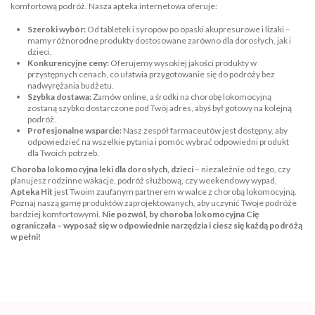
komfortową podróż. Nasza apteka internetowa oferuje:
Szeroki wybór:
Od tabletek i syropów po opaski akupresurowe i lizaki –
mamy różnorodne produkty dostosowane zarówno dla dorosłych, jak i
dzieci.
Konkurencyjne ceny:
Oferujemy wysokiej jakości produkty w
przystępnych cenach, co ułatwia przygotowanie się do podróży bez
nadwyrężania budżetu.
Szybka dostawa:
Zamów online, a środki na chorobę lokomocyjną
zostaną szybko dostarczone pod Twój adres, abyś był gotowy na kolejną
podróż.
Profesjonalne wsparcie:
Nasz zespół farmaceutów jest dostępny, aby
odpowiedzieć na wszelkie pytania i pomóc wybrać odpowiedni produkt
dla Twoich potrzeb.
Choroba lokomocyjna leki dla dorosłych, dzieci
– niezależnie od tego, czy
planujesz rodzinne wakacje, podróż służbową, czy weekendowy wypad,
Apteka Hit
jest Twoim zaufanym partnerem w walce z chorobą lokomocyjną.
Poznaj naszą gamę produktów zaprojektowanych, aby uczynić Twoje podróże
bardziej komfortowymi.
Nie pozwól, by choroba lokomocyjna Cię
ograniczała – wyposaż się w odpowiednie narzędzia i ciesz się każdą podróżą
w pełni!