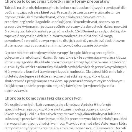
Choroba lokomocyjna tabletki i inne formy preparatów
Tabletki na chorobę lokomocyjną to jedno z najpopularniejszych rozwiązań dla
osób zmagających się z
kinetozą
. Preparaty te często zawierają substancje
czynne, takie jak dimenhydrynat, który działa przeciwwymiotnie,
przeciwalergicznie i łagodnie uspokajająco. Dimenhydrynat, obecny np. w
preparacie
Aviomarin
, jest szczególnie polecany dla dorosłych i dzieci powyżej
6. roku życia. Tabletki należy przyjąć na około
15-30 minut przed podróżą
, aby
zapewnić optymalne działanie. Warto pamiętać, że niektóre leki mogą
powodować senność, co w przypadku długich podróży może być dodatkowym
atutem, pomagając zasnąć i zminimalizować odczuwanie objawów.
Oprócz tabletek oferujemy także
syropy i krople
, które są szczególnie
polecane dla młodszych dzieci. Syropy, takie jak te zawierające wyciąg z kłącza
imbiru, są łagodne dla układu pokarmowego i mogą być stosowane u dzieci od
3. roku życia. Imbir to naturalny składnik o właściwościach przeciwwymiotnych,
który wspiera komfort trawienny i łagodzi nudności. Dla dzieci, które nie lubią
tabletek,
dostępne są także smaczne drażetki i syropy
, które łączą
skuteczność z przyjemnym smakiem, np. pomarańczowym czy morelowym.
Dzięki temu podanie preparatu staje się łatwiejsze i przyjemniejsze dla
najmłodszych.
Choroba lokomocyjna leki dla dorosłych
Dla osób dorosłych, które zmagają się z kinetozą,
Apteka Hit
oferuje
specjalistyczne produkty, które skutecznie niwelują objawy choroby
lokomocyjnej. Leki dla dorosłych często zawierają
dimenhydrynat
lub inne
substancje przeciwhistaminowe, takie jak prometazyna, które działają na układ
nerwowy, hamując nudności i wymioty. Przykładem może być
Aviorexan
, który
łączy dimenhydrynat z kofeiną, aby zminimalizować uczucie senności. Dorośli