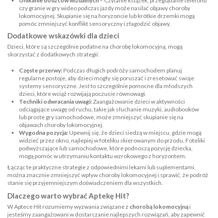
Unikanie bodźców wizualnych
– Czytanie książek, przeglądanie telefonu
czy granie w gry wideo podczas jazdy może nasilać objawy choroby
lokomocyjnej. Skupianie się na horyzoncie lub krótkie drzemki mogą
pomóc zmniejszyć konflikt sensoryczny i złagodzić objawy.
Dodatkowe wskazówki dla dzieci
Dzieci, które są szczególnie podatne na chorobę lokomocyjną, mogą
skorzystać z dodatkowych strategii:
Częste przerwy:
Podczas długich podróży samochodem planuj
regularne postoje, aby dzieci mogły się poruszać i zresetować swoje
systemy sensoryczne. Jest to szczególnie pomocne dla młodszych
dzieci, które wciąż rozwijają poczucie równowagi.
Techniki odwracania uwagi:
Zaangażowanie dzieci w aktywności
odciągające uwagę od ruchu, takie jak słuchanie muzyki, audiobooków
lub proste gry samochodowe, może zmniejszyć skupianie się na
objawach choroby lokomocyjnej.
Wygodna pozycja:
Upewnij się, że dzieci siedzą w miejscu, gdzie mogą
widzieć przez okno, najlepiej w foteliku skierowanym do przodu. Foteliki
podwyższające lub samochodowe, które podnoszą pozycję dziecka,
mogą pomóc w utrzymaniu kontaktu wzrokowego z horyzontem.
Łącząc te praktyczne strategie z odpowiednimi lekami lub suplementami,
można znacznie zmniejszyć wpływ choroby lokomocyjnej i sprawić, że podróż
stanie się przyjemniejszym doświadczeniem dla wszystkich.
Dlaczego warto wybrać Aptekę Hit?
W Aptece Hit rozumiemy wyzwania związane z
chorobą lokomocyjną
i
jesteśmy zaangażowani w dostarczanie najlepszych rozwiązań, aby zapewnić