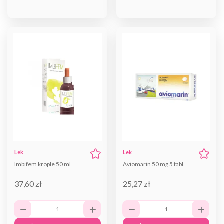
Lek
Lek
Imbifem krople 50 ml
Aviomarin 50 mg 5 tabl.
37,60 zł
25,27 zł