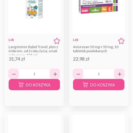
Lek
Lek
Langsteiner Bąbel Travel, płyn z
Aviorexan 50 mg + 50 mg, 10
imbirem, od 3 roku życia, smak
tabletek powlekanych
cytrynowy, 125 ml
31,74 zł
22,98 zł
DO KOSZYKA
DO KOSZYKA