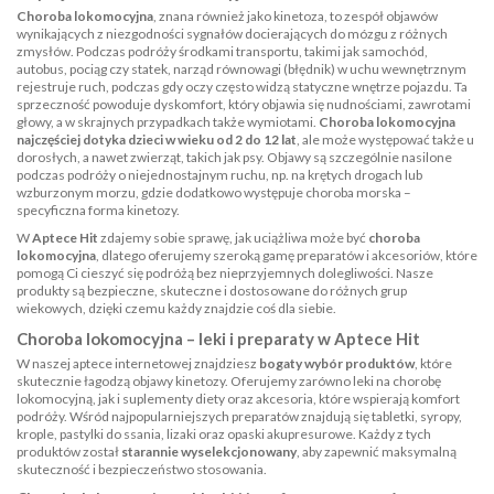
Choroba lokomocyjna
, znana również jako kinetoza, to zespół objawów
wynikających z niezgodności sygnałów docierających do mózgu z różnych
zmysłów. Podczas podróży środkami transportu, takimi jak samochód,
autobus, pociąg czy statek, narząd równowagi (błędnik) w uchu wewnętrznym
rejestruje ruch, podczas gdy oczy często widzą statyczne wnętrze pojazdu. Ta
sprzeczność powoduje dyskomfort, który objawia się nudnościami, zawrotami
głowy, a w skrajnych przypadkach także wymiotami.
Choroba lokomocyjna
najczęściej dotyka dzieci w wieku od 2 do 12 lat
, ale może występować także u
dorosłych, a nawet zwierząt, takich jak psy. Objawy są szczególnie nasilone
podczas podróży o niejednostajnym ruchu, np. na krętych drogach lub
wzburzonym morzu, gdzie dodatkowo występuje choroba morska –
specyficzna forma kinetozy.
W
Aptece Hit
zdajemy sobie sprawę, jak uciążliwa może być
choroba
lokomocyjna
, dlatego oferujemy szeroką gamę preparatów i akcesoriów, które
pomogą Ci cieszyć się podróżą bez nieprzyjemnych dolegliwości. Nasze
produkty są bezpieczne, skuteczne i dostosowane do różnych grup
wiekowych, dzięki czemu każdy znajdzie coś dla siebie.
Choroba lokomocyjna – leki i preparaty w Aptece Hit
W naszej aptece internetowej znajdziesz
bogaty wybór produktów
, które
skutecznie łagodzą objawy kinetozy. Oferujemy zarówno leki na chorobę
lokomocyjną, jak i suplementy diety oraz akcesoria, które wspierają komfort
podróży. Wśród najpopularniejszych preparatów znajdują się tabletki, syropy,
krople, pastylki do ssania, lizaki oraz opaski akupresurowe. Każdy z tych
produktów został
starannie wyselekcjonowany
, aby zapewnić maksymalną
skuteczność i bezpieczeństwo stosowania.