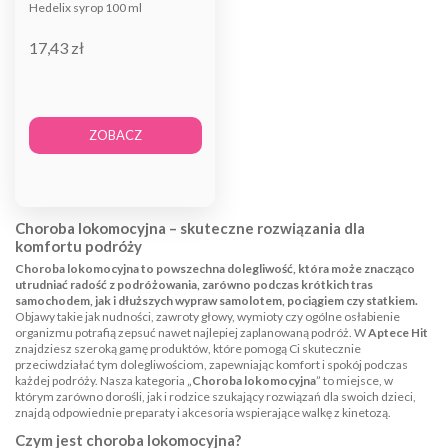
Hedelix syrop 100 ml
17,43 zł
ZOBACZ
Choroba lokomocyjna – skuteczne rozwiązania dla
komfortu podróży
Choroba lokomocyjna to powszechna dolegliwość, która może znacząco
utrudniać radość z podróżowania, zarówno podczas krótkich tras
samochodem, jak i dłuższych wypraw samolotem, pociągiem czy statkiem.
Objawy takie jak nudności, zawroty głowy, wymioty czy ogólne osłabienie
organizmu potrafią zepsuć nawet najlepiej zaplanowaną podróż. W
Aptece Hit
znajdziesz szeroką gamę produktów, które pomogą Ci skutecznie
przeciwdziałać tym dolegliwościom, zapewniając komfort i spokój podczas
każdej podróży. Nasza kategoria „
Choroba lokomocyjna
” to miejsce, w
którym zarówno dorośli, jak i rodzice szukający rozwiązań dla swoich dzieci,
znajdą odpowiednie preparaty i akcesoria wspierające walkę z kinetozą.
Czym jest choroba lokomocyjna?