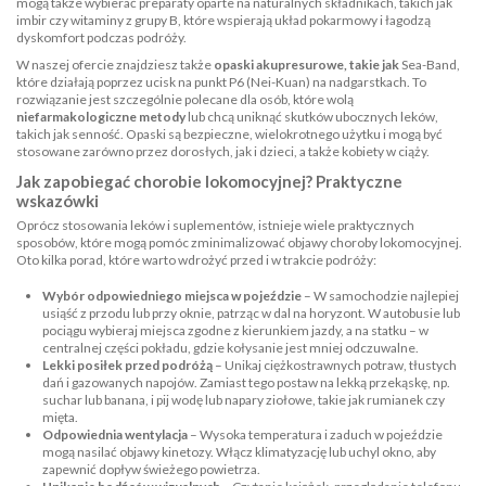
mogą także wybierać preparaty oparte na naturalnych składnikach, takich jak
imbir czy
witaminy z grupy B
, które wspierają układ pokarmowy i łagodzą
dyskomfort podczas podróży.
W naszej ofercie znajdziesz także
opaski akupresurowe, takie jak
Sea-Band
,
które działają poprzez ucisk na punkt P6 (Nei-Kuan) na nadgarstkach. To
rozwiązanie jest szczególnie polecane dla osób, które wolą
niefarmakologiczne metody
lub chcą uniknąć skutków ubocznych leków,
takich jak senność. Opaski są bezpieczne, wielokrotnego użytku i mogą być
stosowane zarówno przez dorosłych, jak i dzieci, a także kobiety w ciąży.
Jak zapobiegać chorobie lokomocyjnej? Praktyczne
wskazówki
Oprócz stosowania leków i suplementów, istnieje wiele praktycznych
sposobów, które mogą pomóc zminimalizować objawy choroby lokomocyjnej.
Oto kilka porad, które warto wdrożyć przed i w trakcie podróży:
Wybór odpowiedniego miejsca w pojeździe
– W samochodzie najlepiej
usiąść z przodu lub przy oknie, patrząc w dal na horyzont. W autobusie lub
pociągu wybieraj miejsca zgodne z kierunkiem jazdy, a na statku – w
centralnej części pokładu, gdzie kołysanie jest mniej odczuwalne.
Lekki posiłek przed podróżą
– Unikaj ciężkostrawnych potraw, tłustych
dań i gazowanych napojów. Zamiast tego postaw na lekką przekąskę, np.
suchar lub banana, i pij wodę lub napary ziołowe, takie jak rumianek czy
mięta.
Odpowiednia wentylacja
– Wysoka temperatura i zaduch w pojeździe
mogą nasilać objawy kinetozy. Włącz klimatyzację lub uchyl okno, aby
zapewnić dopływ świeżego powietrza.