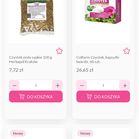
Czystek zioła sypkie 100 g
Colfarm Czystek, kapsułki
Herbapol Kraków
twarde, 60 szt.
7,72 zł
26,65 zł
DO KOSZYKA
DO KOSZYKA
Nowy
Nowy