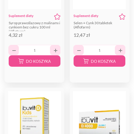
Suplement diety
Suplement diety
Syrop prawoślazowy z malinami i
Selen + Cynk 30 tabletek
cynkiem bez cukru 100 ml
(Aflofarm)
(Aflofarm)
4,32 zł
12,47 zł
DO KOSZYKA
DO KOSZYKA