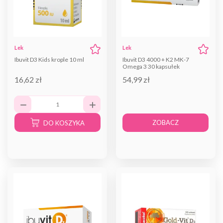
Lek
Lek
Ibuvit D3 Kids krople 10 ml
Ibuvit D3 4000 + K2 MK-7
Omega 3 30 kapsułek
16,62 zł
54,99 zł
ZOBACZ
DO KOSZYKA