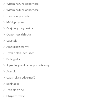
Witamina C na odporność
Witamina D na odporność
Tran na odporność
Miód, propolis
Olej z wątroby rekina
Odporność dziecka
Czystek
Aloes i bez czarny
Cynk, selen i żeń-szeń
Beta-glukan
Stymulujące układ odpornościowy
Acerola
Czosnek na odporność
Echinacea
Tran dla dzieci
Dbaj o zdrowie