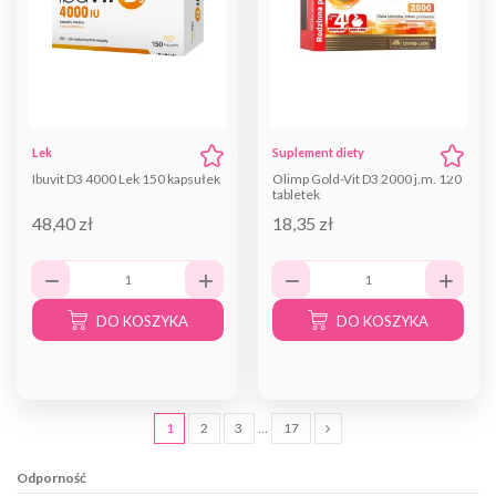
Lek
Suplement diety
Ibuvit D3 4000 Lek 150 kapsułek
Olimp Gold-Vit D3 2000 j.m. 120
tabletek
48,40 zł
18,35 zł
DO KOSZYKA
DO KOSZYKA
1
2
3
…
17
Odporność