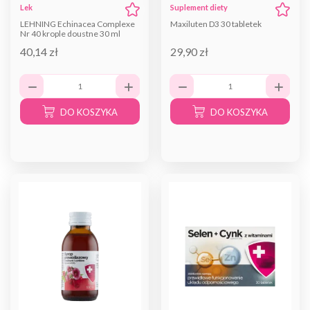
Lek
Suplement diety
LEHNING Echinacea Complexe
Maxiluten D3 30 tabletek
Nr 40 krople doustne 30 ml
40,14 zł
29,90 zł
DO KOSZYKA
DO KOSZYKA