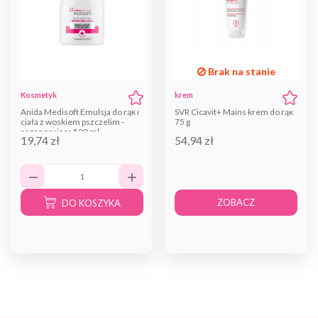
Brak na stanie
Kosmetyk
krem
Anida Medisoft Emulsja do rąk i
SVR Cicavit+ Mains krem do rąk
ciała z woskiem pszczelim -
75 g
regenerująca 500 ml
19,74 zł
54,94 zł
ZOBACZ
DO KOSZYKA