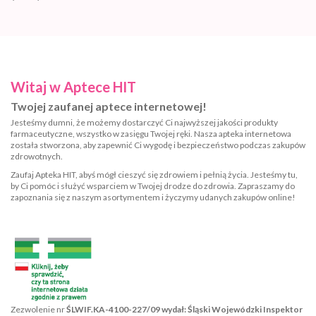
Witaj w Aptece HIT
Twojej zaufanej aptece internetowej!
Jesteśmy dumni, że możemy dostarczyć Ci najwyższej jakości produkty
farmaceutyczne, wszystko w zasięgu Twojej ręki. Nasza apteka internetowa
została stworzona, aby zapewnić Ci wygodę i bezpieczeństwo podczas zakupów
zdrowotnych.
Zaufaj Apteka HIT, abyś mógł cieszyć się zdrowiem i pełnią życia. Jesteśmy tu,
by Ci pomóc i służyć wsparciem w Twojej drodze do zdrowia. Zapraszamy do
zapoznania się z naszym asortymentem i życzymy udanych zakupów online!
Zezwolenie nr
ŚLWIF.KA-4100-227/09 wydał: Śląski Wojewódzki Inspektor