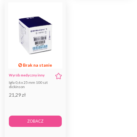
Brak na stanie
Wyrób medyczny inny
Igła 0,6 x 25 mm 100 szt
dickinson
21,29 zł
ZOBACZ