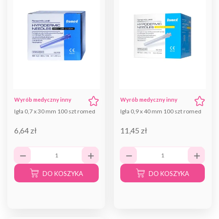
Wyrób medyczny inny
Wyrób medyczny inny
Igła 0,7 x 30 mm 100 szt romed
Igła 0,9 x 40 mm 100 szt romed
6,64 zł
11,45 zł
DO KOSZYKA
DO KOSZYKA