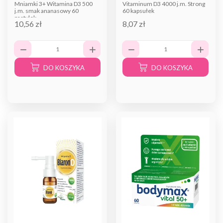
Mniamki 3+ Witamina D3 500
Vitaminum D3 4000 j.m. Strong
j.m. smak ananasowy 60
60 kapsułek
pastylek
10,56 zł
8,07 zł
DO KOSZYKA
DO KOSZYKA