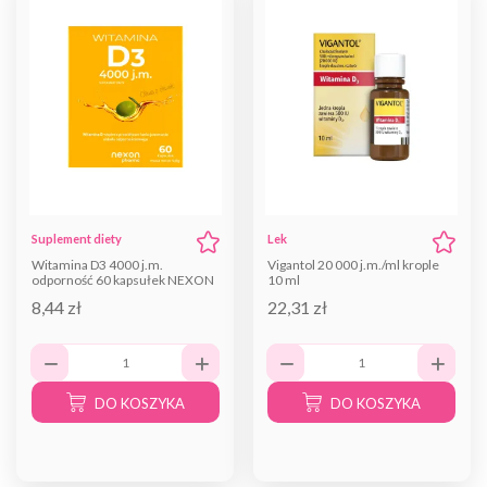
Suplement diety
Lek
Witamina D3 4000 j.m.
Vigantol 20 000 j.m./ml krople
odporność 60 kapsułek NEXON
10 ml
8,44 zł
22,31 zł
DO KOSZYKA
DO KOSZYKA