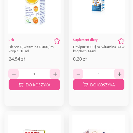
Lek
Suplement diety
Biaron D, witamina D 400 j.m.,
Devipur 1000 j.m. witamina D3 w
krople, 10 ml
kroplach 14 ml
24,54 zł
8,28 zł
DO KOSZYKA
DO KOSZYKA