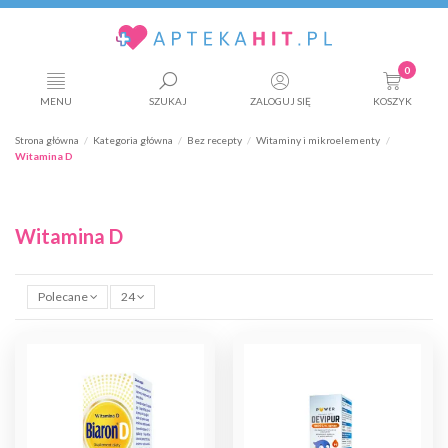
0
MENU
SZUKAJ
ZALOGUJ SIĘ
KOSZYK
Strona główna
Kategoria główna
Bez recepty
Witaminy i mikroelementy
Witamina D
Witamina D
Polecane
24