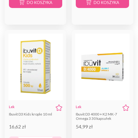
DO KOSZYKA
DO KOSZYKA
Lek
Lek
Ibuvit D3 Kids krople 10 ml
Ibuvit D3 4000 + K2 MK-7
Omega 3 30 kapsułek
16,62 zł
54,99 zł