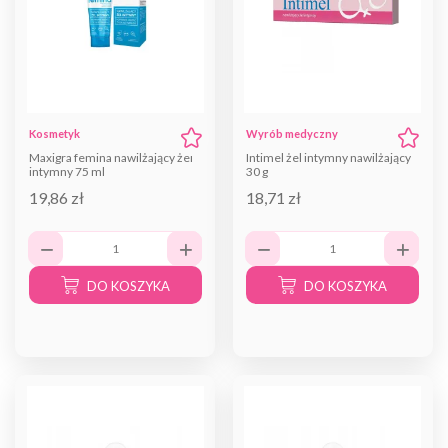
Kosmetyk
Wyrób medyczny
Maxigra femina nawilżający żel
Intimel żel intymny nawilżający
intymny 75 ml
30 g
19,86 zł
18,71 zł
DO KOSZYKA
DO KOSZYKA