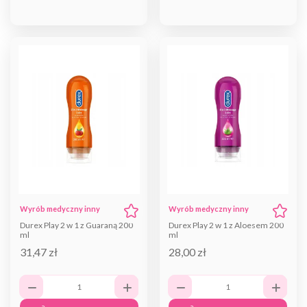
Wyrób medyczny inny
Wyrób medyczny inny
Durex Play 2 w 1 z Guaraną 200
Durex Play 2 w 1 z Aloesem 200
ml
ml
31,47 zł
28,00 zł