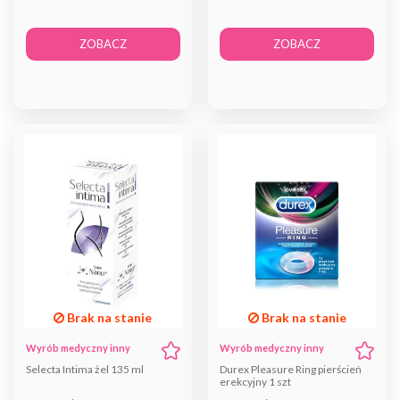
ZOBACZ
ZOBACZ
Brak na stanie
Brak na stanie
Wyrób medyczny inny
Wyrób medyczny inny
Selecta Intima żel 135 ml
Durex Pleasure Ring pierścień
erekcyjny 1 szt