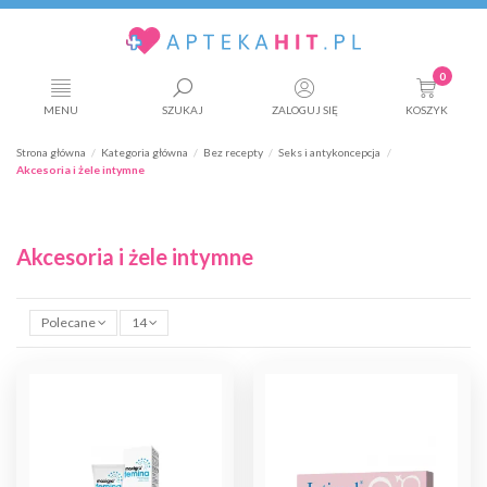
0
MENU
SZUKAJ
ZALOGUJ SIĘ
KOSZYK
Strona główna
Kategoria główna
Bez recepty
Seks i antykoncepcja
Akcesoria i żele intymne
Akcesoria i żele intymne
Polecane
14