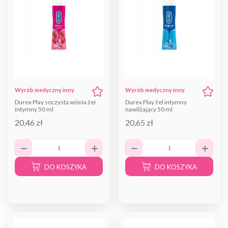
Wyrób medyczny inny
Wyrób medyczny inny
Durex Play soczysta wiśnia żel
Durex Play żel intymny
intymny 50 ml
nawilżający 50 ml
20,46 zł
20,65 zł
DO KOSZYKA
DO KOSZYKA