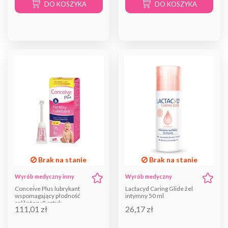
DO KOSZYKA
DO KOSZYKA
Brak na stanie
Brak na stanie
Wyrób medyczny inny
Wyrób medyczny
Conceive Plus lubrykant
Lactacyd Caring Glide żel
wspomagający płodność
intymny 50 ml
aplikatory 8 sztuk
111,01 zł
26,17 zł