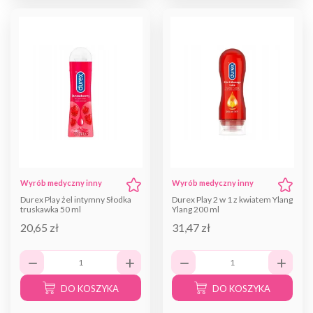
Wyrób medyczny inny
Wyrób medyczny inny
Durex Play żel intymny Słodka
Durex Play 2 w 1 z kwiatem Ylang
truskawka 50 ml
Ylang 200 ml
20,65 zł
31,47 zł
DO KOSZYKA
DO KOSZYKA