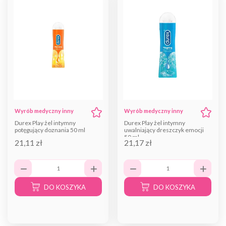
Wyrób medyczny inny
Wyrób medyczny inny
Durex Play żel intymny
Durex Play żel intymny
potęgujący doznania 50 ml
uwalniający dreszczyk emocji
50 ml
21,11 zł
21,17 zł
DO KOSZYKA
DO KOSZYKA