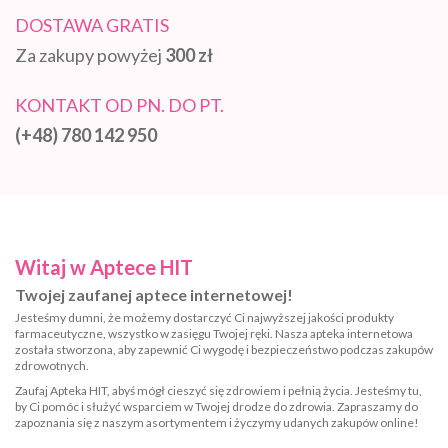
DOSTAWA GRATIS
Za zakupy powyżej
300 zł
KONTAKT OD PN. DO PT.
(+48) 780 142 950
Witaj w Aptece HIT
Twojej zaufanej aptece internetowej!
Jesteśmy dumni, że możemy dostarczyć Ci najwyższej jakości produkty
farmaceutyczne, wszystko w zasięgu Twojej ręki. Nasza apteka internetowa
została stworzona, aby zapewnić Ci wygodę i bezpieczeństwo podczas zakupów
zdrowotnych.
Zaufaj Apteka HIT, abyś mógł cieszyć się zdrowiem i pełnią życia. Jesteśmy tu,
by Ci pomóc i służyć wsparciem w Twojej drodze do zdrowia. Zapraszamy do
zapoznania się z naszym asortymentem i życzymy udanych zakupów online!