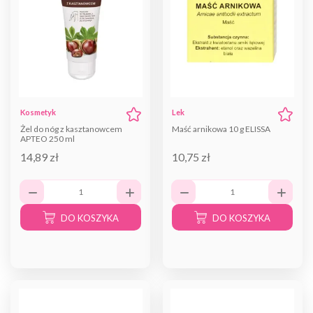
Kosmetyk
Lek
Żel do nóg z kasztanowcem
Maść arnikowa 10 g ELISSA
APTEO 250 ml
14,89 zł
10,75 zł
DO KOSZYKA
DO KOSZYKA