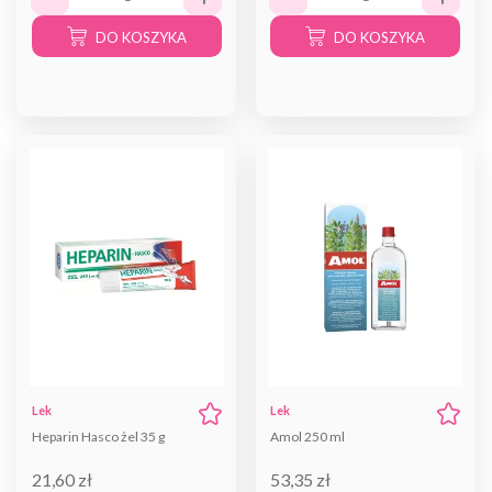
DO KOSZYKA
DO KOSZYKA
Lek
Lek
Heparin Hasco żel 35 g
Amol 250 ml
21,60 zł
53,35 zł