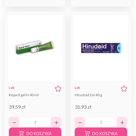
Lek
Lek
Reparil gel N 40 ml
Hirudoid żel 40 g
39,59 zł
31,93 zł
DO KOSZYKA
DO KOSZYKA