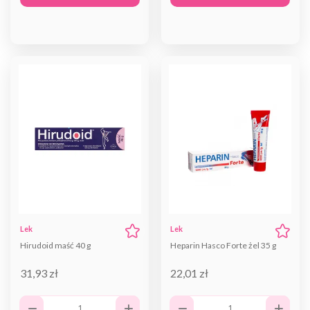
Lek
Lek
Hirudoid maść 40 g
Heparin Hasco Forte żel 35 g
31,93 zł
22,01 zł