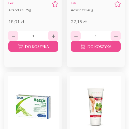
Lek
Lek
Altacet żel 75g
Aescin źel 40g
18,01 zł
27,15 zł
DO KOSZYKA
DO KOSZYKA