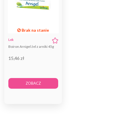
Brak na stanie
Lek
Boiron Arnigel żel z arniki 45g
15,46 zł
ZOBACZ