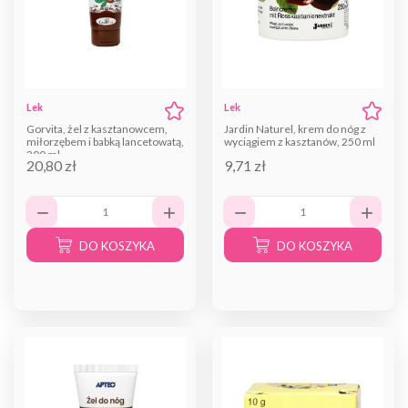
Lek
Lek
Gorvita, żel z kasztanowcem,
Jardin Naturel, krem do nóg z
miłorzębem i babką lancetowatą,
wyciągiem z kasztanów, 250 ml
200 ml
20,80 zł
9,71 zł
DO KOSZYKA
DO KOSZYKA