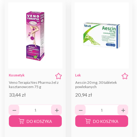
Kosmetyk
Lek
Veno Terapia Nes Pharma żel z
Aescin 20 mg, 30 tabletek
kasztanowcem 75 g
powlekanych
33,44 zł
20,94 zł
DO KOSZYKA
DO KOSZYKA