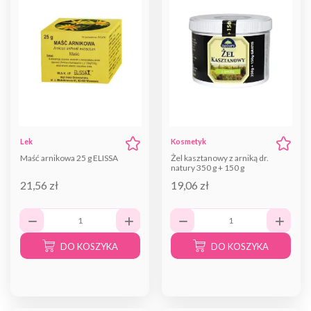
Lek
Kosmetyk
Maść arnikowa 25 g ELISSA
Żel kasztanowy z arniką dr.
natury 350 g + 150 g
21,56 zł
19,06 zł
DO KOSZYKA
DO KOSZYKA