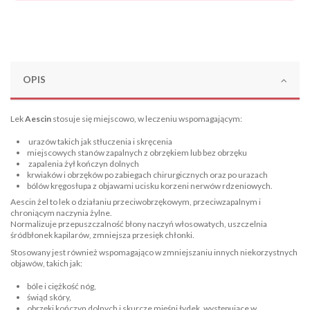
OPIS
Lek
Aescin
stosuje się miejscowo, w leczeniu wspomagającym:
urazów takich jak stłuczenia i skręcenia
miejscowych stanów zapalnych z obrzękiem lub bez obrzęku
zapalenia żył kończyn dolnych
krwiaków i obrzęków po zabiegach chirurgicznych oraz po urazach
bólów kręgosłupa z objawami ucisku korzeni nerwów rdzeniowych.
Aescin żel to lek o działaniu przeciwobrzękowym, przeciwzapalnym i
chroniącym naczynia żylne.
Normalizuje przepuszczalność błony naczyń włosowatych, uszczelnia
śródbłonek kapilarów, zmniejsza przesięk chłonki.
Stosowany jest również wspomagająco w zmniejszaniu innych niekorzystnych
objawów, takich jak:
bóle i ciężkość nóg,
świąd skóry,
obrzęki kończyn dolnych i skurcze mięśni łydek, występujące w