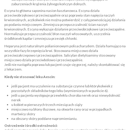
zaburzeniach krążenia żylnego kończyn dolnych.
Escyna to główna saponina nasion kasztanowca. Escyna działa
przeciwobrzękowo i przeciwzapalnie oraz poprawia stan napięcia naczyń
krwionośnych, aczkolwiek nie można potwierdzić z całą pewnością jej działania
po podaniu miejscowym. Zmniejsza przepuszczalność ścian naczyń
krwionośnych. Escyna wykazuje działanie przeciwobrzękowe i przeciwzapalne.
Normalizuje przepuszczalność błon naczyń włosowatych, uszczelnia
śródbłonek kapilar i zmniejsza przesięk chłonki.
Heparyna jest naturalnym polianionowym polisacharydem. Działa hamująco na
wszystkie fazy krzepnięcia krwi. Stosowana miejscowo działa
przeciwzakrzepowo i przeciwzapalnie. Salicylan dietyloaminy stosowany
miejscowo działa przeciwbólowo i przeciwzapalnie.
Jeśli nie nastąpiła poprawa lub pacjent czuje się gorzej, należy skontaktować się
z lekarzem.
Kiedy nie stosować leku Aescin:
jeśli pacjent ma uczulenie na substancje czynne lub którykolwiek z
pozostałych składników tego leku (wymienionych w punkcie 6).
jeśli u pacjenta występuje przewlekła choroba nerek oraz niewydolność
nerek
u kobiet w pierwszych trzech miesiącach ciąży
miejscowo na błony śluzowe, na otwarte rany oraz w przypadkach
martwicy skóry
na obszary skóry poddane napromienianiu.
Ostrzeżenie i środki ostrożności: