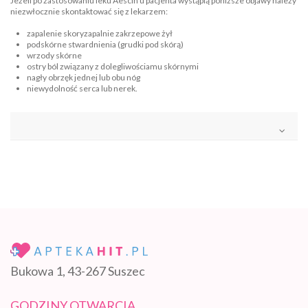
Jeżeli po zastosowaniu leku Aescin u pacjenta wystąpią poniższe objawy należy
niezwłocznie skontaktować się z lekarzem:
zapalenie skoryzapalnie zakrzepowe żył
podskórne stwardnienia (grudki pod skórą)
wrzody skórne
ostry ból związany z dolegliwościamu skórnymi
nagły obrzęk jednej lub obu nóg
niewydolność serca lub nerek.
Bukowa 1, 43-267 Suszec
GODZINY OTWARCIA