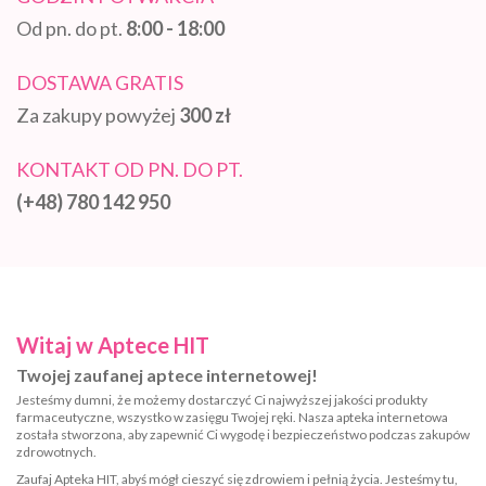
Od pn. do pt.
8:00 - 18:00
DOSTAWA GRATIS
Za zakupy powyżej
300 zł
KONTAKT OD PN. DO PT.
(+48) 780 142 950
Witaj w Aptece HIT
Twojej zaufanej aptece internetowej!
Jesteśmy dumni, że możemy dostarczyć Ci najwyższej jakości produkty
farmaceutyczne, wszystko w zasięgu Twojej ręki. Nasza apteka internetowa
została stworzona, aby zapewnić Ci wygodę i bezpieczeństwo podczas zakupów
zdrowotnych.
Zaufaj Apteka HIT, abyś mógł cieszyć się zdrowiem i pełnią życia. Jesteśmy tu,