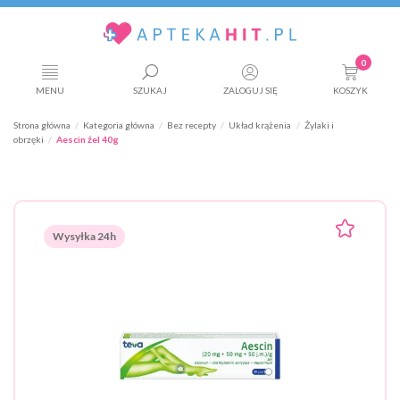
0
MENU
SZUKAJ
ZALOGUJ SIĘ
KOSZYK
Strona główna
Kategoria główna
Bez recepty
Układ krążenia
Żylaki i
obrzęki
Aescin źel 40g
Wysyłka 24h