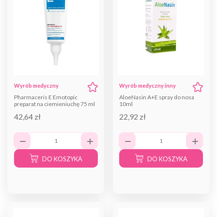
Wyrób medyczny
Wyrób medyczny inny
Pharmaceris E Emotopic
AloeNasin A+E spray do nosa
preparat na ciemieniuchę 75 ml
10ml
42,64 zł
22,92 zł
DO KOSZYKA
DO KOSZYKA