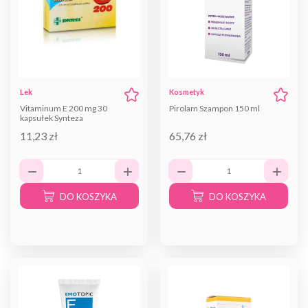
Lek
Kosmetyk
Vitaminum E 200 mg 30
Pirolam Szampon 150 ml
kapsułek Synteza
11,23 zł
65,76 zł
DO KOSZYKA
DO KOSZYKA