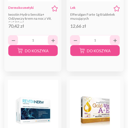
Dermokosmetyki
Lek
Iwostin Hydro Sensitia+
Efferalgan Forte 1g 8 tabletek
Odżywczy krem na noc z Vit.
musujących
C+E 50 ml
70,42 zł
12,66 zł
DO KOSZYKA
DO KOSZYKA