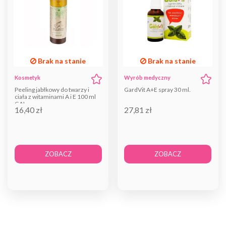
Brak na stanie
Brak na stanie
Kosmetyk
Wyrób medyczny
Peeling jabłkowy do twarzy i
GardVit A+E spray 30 ml.
ciała z witaminami A i E 100 ml
GAL
16,40 zł
27,81 zł
ZOBACZ
ZOBACZ