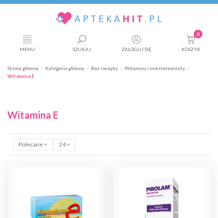
0
MENU
SZUKAJ
ZALOGUJ SIĘ
KOSZYK
Strona główna
Kategoria główna
Bez recepty
Witaminy i mikroelementy
Witamina E
Witamina E
Polecane
24