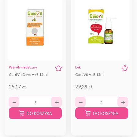
Wyrób medyczny
Lek
GardVit Olive A+E 15ml
GardVit A+E 15ml
25,17 zł
29,39 zł
DO KOSZYKA
DO KOSZYKA