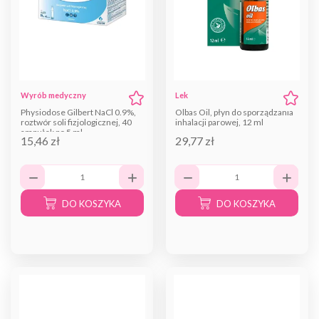
Wyrób medyczny
Lek
Physiodose Gilbert NaCl 0.9%,
Olbas Oil, płyn do sporządzania
roztwór soli fizjologicznej, 40
inhalacji parowej, 12 ml
ampułek po 5 ml
15,46 zł
29,77 zł
DO KOSZYKA
DO KOSZYKA