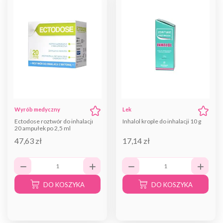
Wyrób medyczny
Lek
Ectodose roztwór do inhalacji
Inhalol krople do inhalacji 10 g
20 ampułek po 2,5 ml
47,63 zł
17,14 zł
DO KOSZYKA
DO KOSZYKA