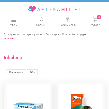
0
MENU
SZUKAJ
ZALOGUJ SIĘ
KOSZYK
Strona główna
Kategoria główna
Bez recepty
Przeziębienie i grypa
Inhalacje
Inhalacje
Polecane
20