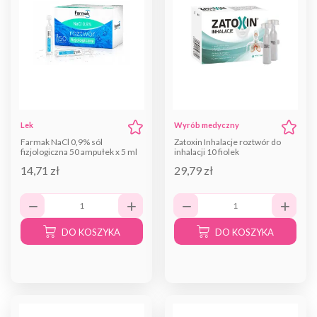
Lek
Wyrób medyczny
Farmak NaCl 0,9% sól
Zatoxin Inhalacje roztwór do
fizjologiczna 50 ampułek x 5 ml
inhalacji 10 fiolek
14,71 zł
29,79 zł
DO KOSZYKA
DO KOSZYKA