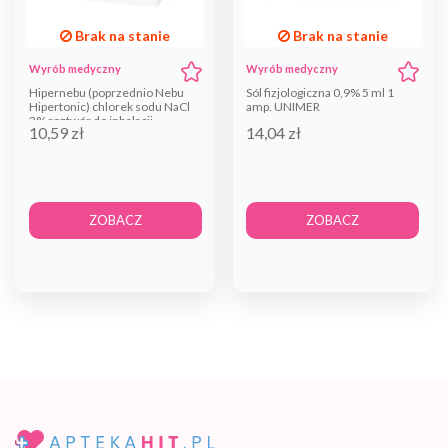
Brak na stanie
Brak na stanie
Wyrób medyczny
Wyrób medyczny
Hipernebu (poprzednio Nebu
Sól fizjologiczna 0,9% 5 ml 1
Hipertonic) chlorek sodu NaCl
amp. UNIMER
3% roztwór do inhalacji...
10,59 zł
14,04 zł
ZOBACZ
ZOBACZ