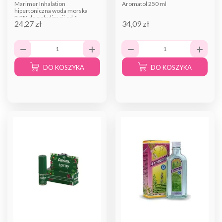
Marimer Inhalation
Aromatol 250 ml
hipertoniczna woda morska
2,2% do nebulizacji od 1
24,27 zł
34,09 zł
miesiąca 30...
DO KOSZYKA
DO KOSZYKA