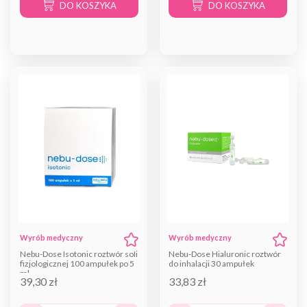
DO KOSZYKA
DO KOSZYKA
Wyrób medyczny
Wyrób medyczny
Nebu-Dose Isotonic roztwór soli
Nebu-Dose Hialuronic roztwór
fizjologicznej 100 ampułek po 5
do inhalacji 30 ampułek
ml
39,30 zł
33,83 zł