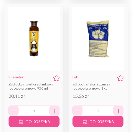
Kosmetyk
Lek
Zabłocka mgiełka solankowa
Sól bocheńska lecznicza
jodowo-bromowa 950 ml
jodowo-bromowa 1 kg
20,41 zł
15,36 zł
DO KOSZYKA
DO KOSZYKA