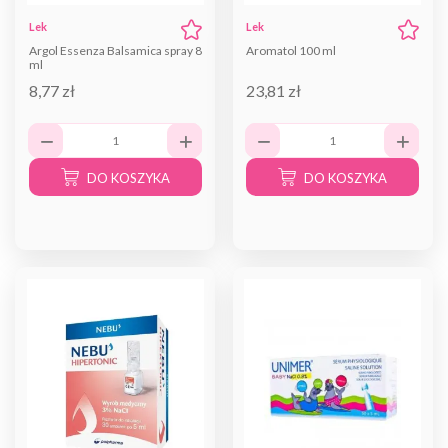
Lek
Lek
Argol Essenza Balsamica spray 8
Aromatol 100 ml
ml
8,77 zł
23,81 zł
DO KOSZYKA
DO KOSZYKA