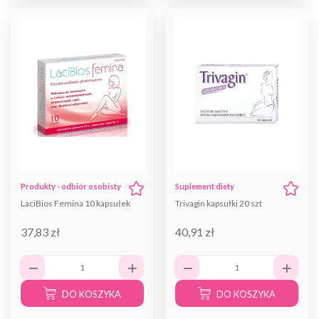
Produkty - odbiór osobisty
Suplement diety
LaciBios Femina 10 kapsułek
Trivagin kapsułki 20 szt
37,83 zł
40,91 zł
DO KOSZYKA
DO KOSZYKA