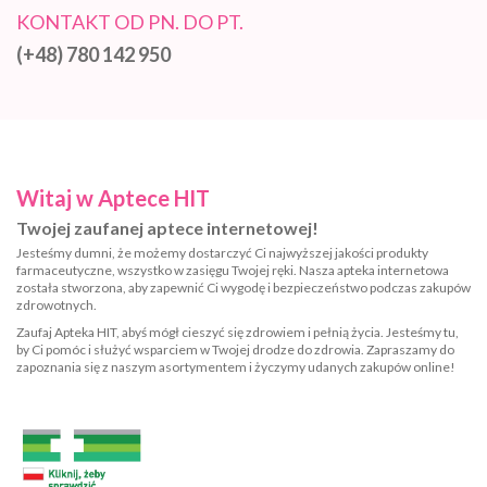
KONTAKT OD PN. DO PT.
(+48) 780 142 950
Witaj w Aptece HIT
Twojej zaufanej aptece internetowej!
Jesteśmy dumni, że możemy dostarczyć Ci najwyższej jakości produkty
farmaceutyczne, wszystko w zasięgu Twojej ręki. Nasza apteka internetowa
została stworzona, aby zapewnić Ci wygodę i bezpieczeństwo podczas zakupów
zdrowotnych.
Zaufaj Apteka HIT, abyś mógł cieszyć się zdrowiem i pełnią życia. Jesteśmy tu,
by Ci pomóc i służyć wsparciem w Twojej drodze do zdrowia. Zapraszamy do
zapoznania się z naszym asortymentem i życzymy udanych zakupów online!