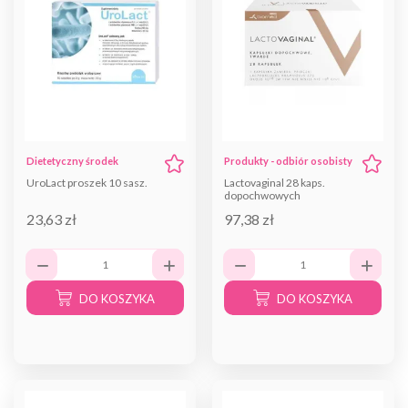
Dietetyczny środek
Produkty - odbiór osobisty
spożywczy specjalnego
UroLact proszek 10 sasz.
Lactovaginal 28 kaps.
przeznaczenia
dopochwowych
23,63 zł
97,38 zł
DO KOSZYKA
DO KOSZYKA