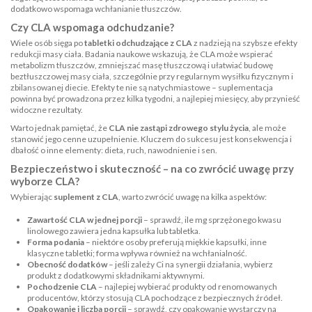
dodatkowo wspomaga wchłanianie tłuszczów.
Czy CLA wspomaga odchudzanie?
Wiele osób sięga po
tabletki odchudzające z CLA
z nadzieją na szybsze efekty
redukcji masy ciała. Badania naukowe wskazują, że CLA może wspierać
metabolizm tłuszczów, zmniejszać masę tłuszczową i ułatwiać budowę
beztłuszczowej masy ciała, szczególnie przy regularnym wysiłku fizycznym i
zbilansowanej diecie. Efekty te nie są natychmiastowe – suplementacja
powinna być prowadzona przez kilka tygodni, a najlepiej miesięcy, aby przynieść
widoczne rezultaty.
Warto jednak pamiętać, że
CLA nie zastąpi zdrowego stylu życia
, ale może
stanowić jego cenne uzupełnienie. Kluczem do sukcesu jest konsekwencja i
dbałość o inne elementy: dieta, ruch, nawodnienie i sen.
Bezpieczeństwo i skuteczność – na co zwrócić uwagę przy
wyborze CLA?
Wybierając
suplement z CLA
, warto zwrócić uwagę na kilka aspektów:
Zawartość CLA w jednej porcji
– sprawdź, ile mg sprzężonego kwasu
linolowego zawiera jedna kapsułka lub tabletka.
Forma podania
– niektóre osoby preferują miękkie kapsułki, inne
klasyczne tabletki; forma wpływa również na wchłanialność.
Obecność dodatków
– jeśli zależy Ci na synergii działania, wybierz
produkt z dodatkowymi składnikami aktywnymi.
Pochodzenie CLA
– najlepiej wybierać produkty od renomowanych
producentów, którzy stosują CLA pochodzące z bezpiecznych źródeł.
Opakowanie i liczba porcji
– sprawdź, czy opakowanie wystarczy na