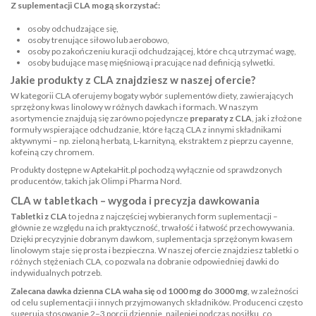
Z suplementacji CLA mogą skorzystać:
osoby odchudzające się,
osoby trenujące siłowo lub aerobowo,
osoby po zakończeniu kuracji odchudzającej, które chcą utrzymać wagę,
osoby budujące masę mięśniową i pracujące nad definicją sylwetki.
Jakie produkty z CLA znajdziesz w naszej ofercie?
W kategorii CLA oferujemy bogaty wybór suplementów diety, zawierających
sprzężony kwas linolowy w różnych dawkach i formach. W naszym
asortymencie znajdują się zarówno pojedyncze
preparaty z CLA
, jak i złożone
formuły wspierające odchudzanie, które łączą CLA z innymi składnikami
aktywnymi – np. zieloną herbatą, L-karnityną, ekstraktem z pieprzu cayenne,
kofeiną czy chromem.
Produkty dostępne w AptekaHit.pl pochodzą wyłącznie od sprawdzonych
producentów, takich jak Olimp i Pharma Nord.
CLA w tabletkach – wygoda i precyzja dawkowania
Tabletki z CLA
to jedna z najczęściej wybieranych form suplementacji –
głównie ze względu na ich praktyczność, trwałość i łatwość przechowywania.
Dzięki precyzyjnie dobranym dawkom, suplementacja sprzężonym kwasem
linolowym staje się prosta i bezpieczna. W naszej ofercie znajdziesz tabletki o
różnych stężeniach CLA, co pozwala na dobranie odpowiedniej dawki do
indywidualnych potrzeb.
Zalecana dawka dzienna CLA waha się od 1000 mg do 3000 mg
, w zależności
od celu suplementacji i innych przyjmowanych składników. Producenci często
sugerują stosowanie 2–3 porcji dziennie, najlepiej podczas posiłku, co