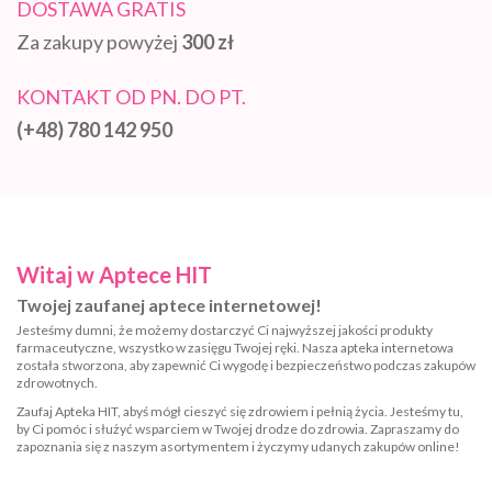
DOSTAWA GRATIS
Za zakupy powyżej
300 zł
KONTAKT OD PN. DO PT.
(+48) 780 142 950
Witaj w Aptece HIT
Twojej zaufanej aptece internetowej!
Jesteśmy dumni, że możemy dostarczyć Ci najwyższej jakości produkty
farmaceutyczne, wszystko w zasięgu Twojej ręki. Nasza apteka internetowa
została stworzona, aby zapewnić Ci wygodę i bezpieczeństwo podczas zakupów
zdrowotnych.
Zaufaj Apteka HIT, abyś mógł cieszyć się zdrowiem i pełnią życia. Jesteśmy tu,
by Ci pomóc i służyć wsparciem w Twojej drodze do zdrowia. Zapraszamy do
zapoznania się z naszym asortymentem i życzymy udanych zakupów online!