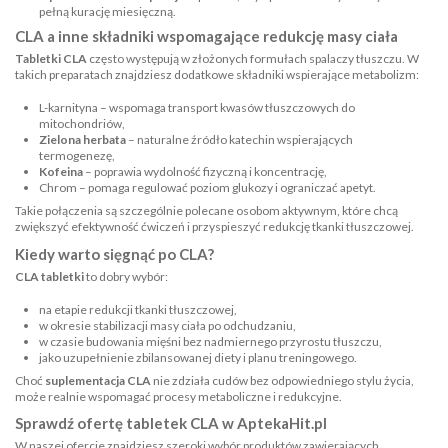
pełną kurację miesięczną.
CLA a inne składniki wspomagające redukcję masy ciała
Tabletki CLA
często występują w złożonych formułach
spalaczy tłuszczu
. W
takich preparatach znajdziesz dodatkowe składniki wspierające metabolizm:
L-karnityna
– wspomaga transport kwasów tłuszczowych do
mitochondriów,
Zielona herbata
– naturalne źródło katechin wspierających
termogenezę,
Kofeina
– poprawia wydolność fizyczną i koncentrację,
Chrom
– pomaga regulować poziom glukozy i ograniczać apetyt.
Takie połączenia są szczególnie polecane osobom aktywnym, które chcą
zwiększyć efektywność ćwiczeń i przyspieszyć redukcję tkanki tłuszczowej.
Kiedy warto sięgnąć po CLA?
CLA tabletki
to dobry wybór:
na etapie redukcji tkanki tłuszczowej,
w okresie stabilizacji masy ciała po odchudzaniu,
w czasie budowania mięśni bez nadmiernego przyrostu tłuszczu,
jako uzupełnienie zbilansowanej diety i planu treningowego.
Choć
suplementacja CLA
nie zdziała cudów bez odpowiedniego stylu życia,
może realnie wspomagać procesy metaboliczne i redukcyjne.
Sprawdź ofertę tabletek CLA w AptekaHit.pl
W naszej ofercie znajdziesz szeroki wybór produktów zawierających