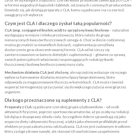
życia. W tej kategorii znajdziesz szeroki wybór produktów zawierających CLA –
w formie wygodnych kapsułek i tabletek, od znanych i cenionych producentów.
Dowiedz się, jak działają preparaty z CLA, komu są polecane i na co zwrócić
uwagę przy ich wyborze.
Czym jest CLA i dlaczego zyskał taką popularność?
CLA (ang. conjugated linoleic acid) to sprzężony kwas linolowy
– naturalnie
występujący w mięsie i mleku przeżuwaczy, który należy do grupy
nienasyconych kwasów tłuszczowych omega-6. Choć w diecie codziennej
można go znaleźć w niewielkich ilościach, suplementacja umożliwia
dostarczenie go w skoncentrowanej formie. CLA od lat cieszy się
zainteresowaniem w świecie dietetyki i suplementacji – głównie za sprawą
swoich potencjalnych właściwości wspomagających redukcję tkanki
tłuszczowej i budowę beztłuszczowej masy ciała.
Mechanizm działania CLA jest złożony
, ale najczęściej wskazuje się na jego
wpływ na hamowanie działania enzymu lipazy lipoproteinowej, który
odpowiada za magazynowanie tłuszczu w komórkach. CLA może również
wspierać termogenezę i przyczyniać się do większego zużycia energii przez
organizm.
Dla kogo przeznaczone są suplementy z CLA?
Preparaty z CLA
są polecane szerokiej grupie użytkowników – od osób
aktywnych fizycznie, poprzez sportowców amatorów, aż po osoby na redukcji
lub dążące do poprawy składu ciała. Szczególnie dobrze sprawdzają się jako
wsparcie diety i aktywności fizycznej, a także jako element profilaktyki przed
efektem jo-jo po zakończeniu odchudzania. CLA nie jest cudownym środkiem,
który zastąpi zdrowe nawyki, ale stanowi ich wartościowe uzupełnienie.