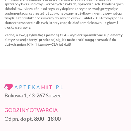
sprzężony kwas linolowy – w różnych dawkach, opakowaniach i kombinacjach
składników. Niezależnie od tego, czy dopiero zaczynasz swoją przygodę z
suplementacją, czy jesteś już zaawansowanym użytkownikiem, z pewnością
znajdziesz produkt dopasowany do swoich celów.
Tabletki CLA
to wygodne i
skuteczne wsparcie dla tych, którzy chcą działać kompleksowo – z głową i
troską o zdrowie.
Zadbaj o swoją sylwetkę z pomocą CLA – wybierz sprawdzone suplementy
diety z naszej oferty i przekonaj się, jak małe kroki mogą prowadzić do
dużych zmian. Kliknij i zamów CLA już dziś!
Bukowa 1, 43-267 Suszec
GODZINY OTWARCIA
Od pn. do pt.
8:00 - 18:00