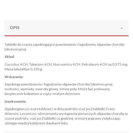
OPIS
Tabletki do ssania zapobiegające powstawaniu i łagodzeniu objawów choroby
lokomocyjnej.
Skład:
Cocculus 4 CH, Tabacum 4 CH, Nux vomica 4 CH, Petroleum 4 CH;aa 0,375 mg.
Masa tabulettae 0,150 g.
Wskazania:
Zapobiega powstawaniu i łagodzeniu objawów choroby lokomocyjnej:
nudności, wymioty, zawroty głowy, zimne poty. Może być podawany
bezpiecznie kobietom w ciąży i małym dzieciom.
Dawkowanie:
Zapobiegawczo: w przeddzień i w dniu podróży ssać po 2 tabletki 3 razy
dziennie. Leczniczo: od momentu wystąpienia pierwszych objawów choroby w
czasie podróży, ssać po 2 tabletki co godzinę, w miarę poprawy zwiększając
odstępy między kolejnymi dawkami leku.