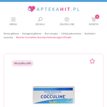
0
MENU
SZUKAJ
ZALOGUJ SIĘ
KOSZYK
Strona główna
Kategoria główna
Bez recepty
Układ pokarmowy
Nudności i
wymioty
Boiron Cocculine choroba lokomocyjna 30 tabl.
Wysyłka 24h