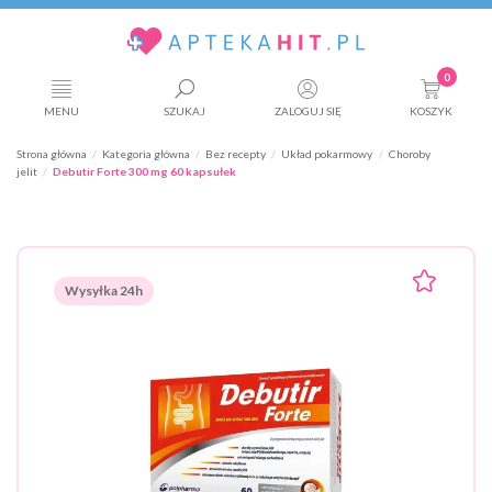
0
MENU
SZUKAJ
ZALOGUJ SIĘ
KOSZYK
Strona główna
Kategoria główna
Bez recepty
Układ pokarmowy
Choroby
jelit
Debutir Forte 300 mg 60 kapsułek
Wysyłka 24h