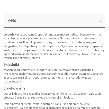
OPIS
Debutir Forte
to żywność specjalnego przeznaczenia leczniczego w formie
kapsułek, zawierająca mikrootoczkowaną sól sodową kwasu masłowego
(maślan sodu). Produkt przeznaczony do postępowania dietetycznego w
przypadku chorób jelitowych, takich jak zespół jelita nadwrażliwego, zaparcia,
wzdęcia, ostre biegunki pochodzenia, choroba uchyłkowa, nieswoiste choroby
spowodowane jelitami oraz zaburzenia składu mikrobioty jelitowej, m.in. w
trakcie i po antybiotykoterapii.
Składniki
maślan sodu, całkowicie uwodorniony olej palmowy, otoczka kapsułki
hydroksypropylometyloceluloza, barwnik kapsułki: węglan wapnia; substancja
zagęszczająca alginian sodu; emulgator: mono- i diglicerydy kwasów
tłuszczowych
Dawkowanie
Dorośli: doustnie 1 kapsułka dwa razy dziennie, rano i wieczorem. Zaleca się
stosować preparat przez okres co najmniej 3 miesięcy.
Dzieci powyżej 7. roku życia: doustnie 1 kapsułka dziennie, najlepiej
wieczorem. Zaleca się stosować preparat przez okres co najmniej 6 tygodni.