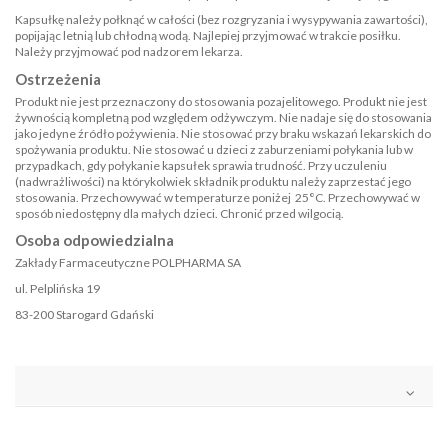
Kapsułkę należy połknąć w całości (bez rozgryzania i wysypywania zawartości),
popijając letnią lub chłodną wodą. Najlepiej przyjmować w trakcie posiłku.
Należy przyjmować pod nadzorem lekarza.
Ostrzeżenia
Produkt nie jest przeznaczony do stosowania pozajelitowego. Produkt nie jest
żywnością kompletną pod względem odżywczym. Nie nadaje się do stosowania
jako jedyne źródło pożywienia. Nie stosować przy braku wskazań lekarskich do
spożywania produktu. Nie stosować u dzieci z zaburzeniami połykania lub w
przypadkach, gdy połykanie kapsułek sprawia trudność. Przy uczuleniu
(nadwrażliwości) na którykolwiek składnik produktu należy zaprzestać jego
stosowania. Przechowywać w temperaturze poniżej 25°C. Przechowywać w
sposób niedostępny dla małych dzieci. Chronić przed wilgocią.
Osoba odpowiedzialna
Zakłady Farmaceutyczne POLPHARMA SA
ul. Pelplińska 19
83-200 Starogard Gdański