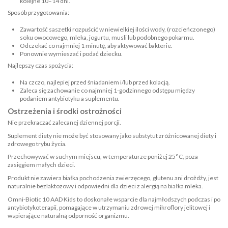
kolejne 10–14 dni.
Sposób przygotowania:
Zawartość saszetki rozpuścić w niewielkiej ilości wody, (rozcieńczonego)
soku owocowego, mleka, jogurtu, musli lub podobnego pokarmu.
Odczekać co najmniej 1 minutę, aby aktywować bakterie.
Ponownie wymieszać i podać dziecku.
Najlepszy czas spożycia:
Na czczo, najlepiej przed śniadaniem i/lub przed kolacją.
Zaleca się zachowanie co najmniej 1-godzinnego odstępu między
podaniem antybiotyku a suplementu.
Ostrzeżenia i środki ostrożności
Nie przekraczać zalecanej dziennej porcji.
Suplement diety nie może być stosowany jako substytut zróżnicowanej diety i
zdrowego trybu życia.
Przechowywać w suchym miejscu, w temperaturze poniżej 25°C, poza
zasięgiem małych dzieci.
Produkt nie zawiera białka pochodzenia zwierzęcego, glutenu ani drożdży, jest
naturalnie bezlaktozowy i odpowiedni dla dzieci z alergią na białka mleka.
Omni-Biotic 10 AAD Kids to doskonałe wsparcie dla najmłodszych podczas i po
antybiotykoterapii, pomagające w utrzymaniu zdrowej mikroflory jelitowej i
wspierające naturalną odporność organizmu.