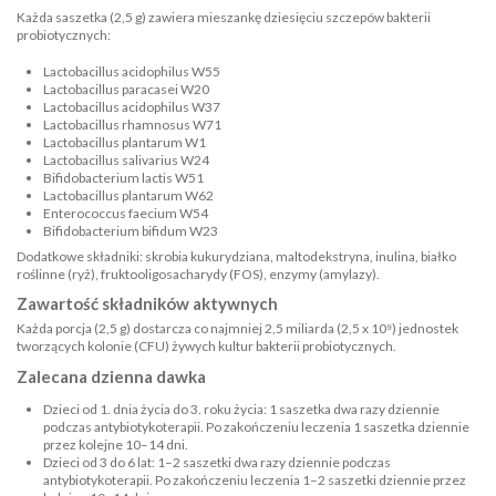
Każda saszetka (2,5 g) zawiera mieszankę dziesięciu szczepów bakterii
probiotycznych:
Lactobacillus acidophilus W55
Lactobacillus paracasei W20
Lactobacillus acidophilus W37
Lactobacillus rhamnosus W71
Lactobacillus plantarum W1
Lactobacillus salivarius W24
Bifidobacterium lactis W51
Lactobacillus plantarum W62
Enterococcus faecium W54
Bifidobacterium bifidum W23
Dodatkowe składniki: skrobia kukurydziana, maltodekstryna, inulina, białko
roślinne (ryż), fruktooligosacharydy (FOS), enzymy (amylazy).
Zawartość składników aktywnych
Każda porcja (2,5 g) dostarcza co najmniej 2,5 miliarda (2,5 x 10⁹) jednostek
tworzących kolonie (CFU) żywych kultur bakterii probiotycznych.
Zalecana dzienna dawka
Dzieci od 1. dnia życia do 3. roku życia: 1 saszetka dwa razy dziennie
podczas antybiotykoterapii. Po zakończeniu leczenia 1 saszetka dziennie
przez kolejne 10–14 dni.
Dzieci od 3 do 6 lat: 1–2 saszetki dwa razy dziennie podczas
antybiotykoterapii. Po zakończeniu leczenia 1–2 saszetki dziennie przez