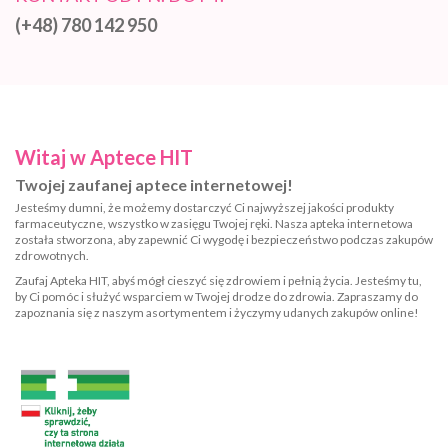
(+48) 780 142 950
Witaj w Aptece HIT
Twojej zaufanej aptece internetowej!
Jesteśmy dumni, że możemy dostarczyć Ci najwyższej jakości produkty
farmaceutyczne, wszystko w zasięgu Twojej ręki. Nasza apteka internetowa
została stworzona, aby zapewnić Ci wygodę i bezpieczeństwo podczas zakupów
zdrowotnych.
Zaufaj Apteka HIT, abyś mógł cieszyć się zdrowiem i pełnią życia. Jesteśmy tu,
by Ci pomóc i służyć wsparciem w Twojej drodze do zdrowia. Zapraszamy do
zapoznania się z naszym asortymentem i życzymy udanych zakupów online!