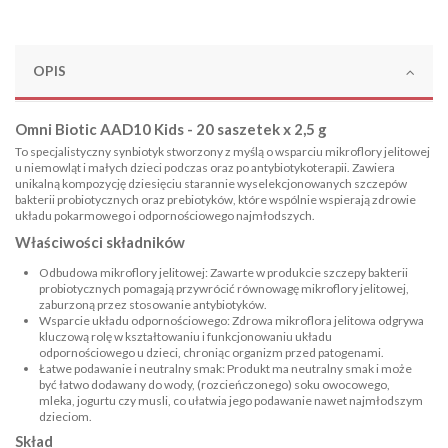
OPIS
Omni Biotic AAD10 Kids - 20 saszetek x 2,5 g
To specjalistyczny synbiotyk stworzony z myślą o wsparciu mikroflory jelitowej
u niemowląt i małych dzieci podczas oraz po antybiotykoterapii. Zawiera
unikalną kompozycję dziesięciu starannie wyselekcjonowanych szczepów
bakterii probiotycznych oraz prebiotyków, które wspólnie wspierają zdrowie
układu pokarmowego i odpornościowego najmłodszych.
Właściwości składników
Odbudowa mikroflory jelitowej: Zawarte w produkcie szczepy bakterii
probiotycznych pomagają przywrócić równowagę mikroflory jelitowej,
zaburzoną przez stosowanie antybiotyków.
Wsparcie układu odpornościowego: Zdrowa mikroflora jelitowa odgrywa
kluczową rolę w kształtowaniu i funkcjonowaniu układu
odpornościowego u dzieci, chroniąc organizm przed patogenami.
Łatwe podawanie i neutralny smak: Produkt ma neutralny smak i może
być łatwo dodawany do wody, (rozcieńczonego) soku owocowego,
mleka, jogurtu czy musli, co ułatwia jego podawanie nawet najmłodszym
dzieciom.
Skład