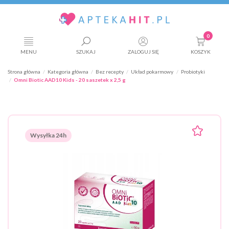
0
MENU
SZUKAJ
ZALOGUJ SIĘ
KOSZYK
Strona główna
Kategoria główna
Bez recepty
Układ pokarmowy
Probiotyki
Omni Biotic AAD10 Kids - 20 saszetek x 2,5 g
Wysyłka 24h