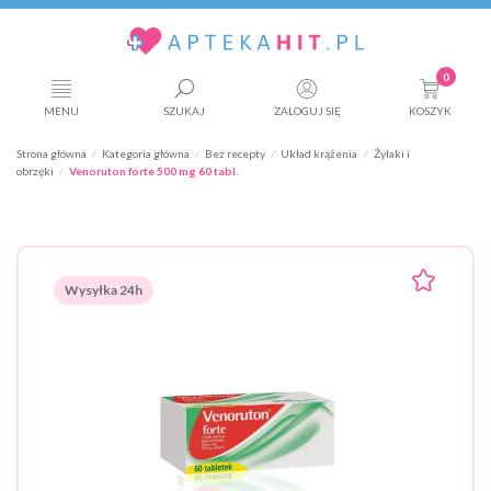
0
MENU
SZUKAJ
ZALOGUJ SIĘ
KOSZYK
Strona główna
Kategoria główna
Bez recepty
Układ krążenia
Żylaki i
obrzęki
Venoruton forte 500 mg 60 tabl.
Wysyłka 24h