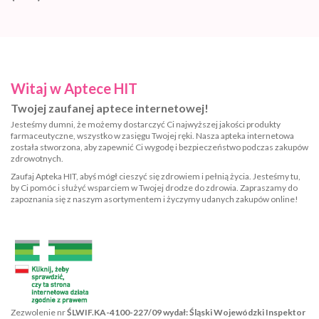
Witaj w Aptece HIT
Twojej zaufanej aptece internetowej!
Jesteśmy dumni, że możemy dostarczyć Ci najwyższej jakości produkty
farmaceutyczne, wszystko w zasięgu Twojej ręki. Nasza apteka internetowa
została stworzona, aby zapewnić Ci wygodę i bezpieczeństwo podczas zakupów
zdrowotnych.
Zaufaj Apteka HIT, abyś mógł cieszyć się zdrowiem i pełnią życia. Jesteśmy tu,
by Ci pomóc i służyć wsparciem w Twojej drodze do zdrowia. Zapraszamy do
zapoznania się z naszym asortymentem i życzymy udanych zakupów online!
Zezwolenie nr
ŚLWIF.KA-4100-227/09 wydał: Śląski Wojewódzki Inspektor