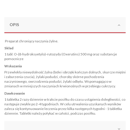
OPIS
Preparat chroniący naczynia żylne.
Skład
1 tabl: O-(ß-hydroksyetylo)-rutozydy (Oxerutins) 500 mg oraz substancje
pomocnicze
Wskazania
Przewlekła niewydolność żylna (bóle i obrzęki kończyn dolnych, skurcze mięśni
i zaburzenia czucia), żylaki podudzi, choroby skórne pochodzenia
naczyniowego, owrzodzenia podudzi, żylaki odbytu. Wspomagająco w
zmianach w mniejszych naczyniach krwionośnych w przebiegu cukrzycy.
Dawkowanie
1 tabletka 2 razy dziennie w trakcie posiłku do czasu ustąpienia dolegliwości, co
następuje zwykle po 2-4 tygodniach. W celu utrwalenia uzyskanych wyników
zaleca się kontynuowanie leczenia przez kilka następnych tygodni - 1 tabletka
dziennie. Tabletki należy połykać w całości, podczas posiłku.