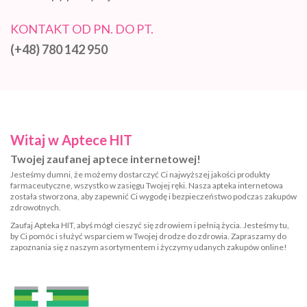
KONTAKT OD PN. DO PT.
(+48) 780 142 950
Witaj w Aptece HIT
Twojej zaufanej aptece internetowej!
Jesteśmy dumni, że możemy dostarczyć Ci najwyższej jakości produkty
farmaceutyczne, wszystko w zasięgu Twojej ręki. Nasza apteka internetowa
została stworzona, aby zapewnić Ci wygodę i bezpieczeństwo podczas zakupów
zdrowotnych.
Zaufaj Apteka HIT, abyś mógł cieszyć się zdrowiem i pełnią życia. Jesteśmy tu,
by Ci pomóc i służyć wsparciem w Twojej drodze do zdrowia. Zapraszamy do
zapoznania się z naszym asortymentem i życzymy udanych zakupów online!