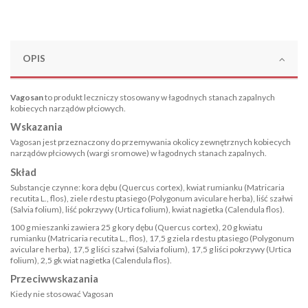
OPIS
Vagosan
to produkt leczniczy stosowany w łagodnych stanach zapalnych
kobiecych narządów płciowych.
Wskazania
Vagosan jest przeznaczony do przemywania okolicy zewnętrznych kobiecych
narządów płciowych (wargi sromowe) w łagodnych stanach zapalnych.
Skład
Substancje czynne: kora dębu (Quercus cortex), kwiat rumianku (Matricaria
recutita L., flos), ziele rdestu ptasiego (Polygonum aviculare herba), liść szałwi
(Salvia folium), liść pokrzywy (Urtica folium), kwiat nagietka (Calendula flos).
100 g mieszanki zawiera 25 g kory dębu (Quercus cortex), 20 g kwiatu
rumianku (Matricaria recutita L., flos), 17,5 g ziela rdestu ptasiego (Polygonum
aviculare herba), 17,5 g liści szałwi (Salvia folium), 17,5 g liści pokrzywy (Urtica
folium), 2,5 gk wiat nagietka (Calendula flos).
Przeciwwskazania
Kiedy nie stosować Vagosan