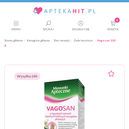
0
MENU
SZUKAJ
ZALOGUJ SIĘ
KOSZYK
Strona główna
Kategoria główna
Bez recepty
Zioła lecznicze
Vagosan 100
g
Wysyłka 24h