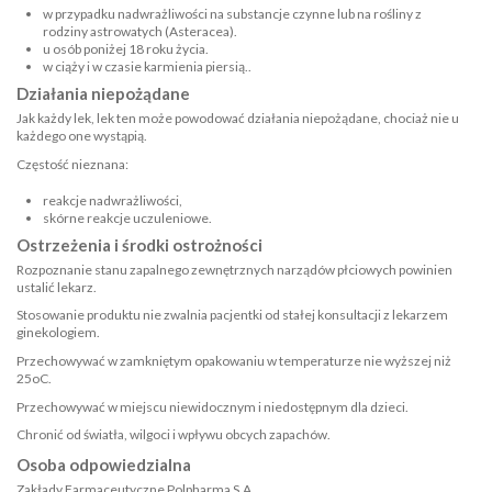
w przypadku nadwrażliwości na substancje czynne lub na rośliny z
rodziny astrowatych (Asteracea).
u osób poniżej 18 roku życia.
w ciąży i w czasie karmienia piersią..
Działania niepożądane
Jak każdy lek, lek ten może powodować działania niepożądane, chociaż nie u
każdego one wystąpią.
Częstość nieznana:
reakcje nadwrażliwości,
skórne reakcje uczuleniowe.
Ostrzeżenia i środki ostrożności
Rozpoznanie stanu zapalnego zewnętrznych narządów płciowych powinien
ustalić lekarz.
Stosowanie produktu nie zwalnia pacjentki od stałej konsultacji z lekarzem
ginekologiem.
Przechowywać w zamkniętym opakowaniu w temperaturze nie wyższej niż
25oC.
Przechowywać w miejscu niewidocznym i niedostępnym dla dzieci.
Chronić od światła, wilgoci i wpływu obcych zapachów.
Osoba odpowiedzialna
Zakłady Farmaceutyczne Polpharma S.A.