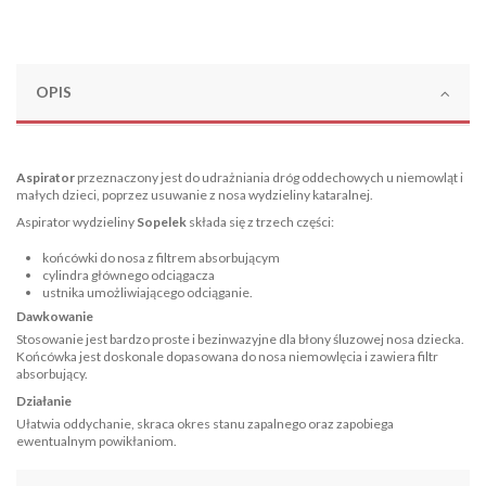
OPIS
Aspirator
przeznaczony jest do udrażniania dróg oddechowych u niemowląt i
małych dzieci, poprzez usuwanie z nosa wydzieliny kataralnej.
Aspirator wydzieliny
Sopelek
składa się z trzech części:
końcówki do nosa z filtrem absorbującym
cylindra głównego odciągacza
ustnika umożliwiającego odciąganie.
Dawkowanie
Stosowanie jest bardzo proste i bezinwazyjne dla błony śluzowej nosa dziecka.
Końcówka jest doskonale dopasowana do nosa niemowlęcia i zawiera filtr
absorbujący.
Działanie
Ułatwia oddychanie, skraca okres stanu zapalnego oraz zapobiega
ewentualnym powikłaniom.