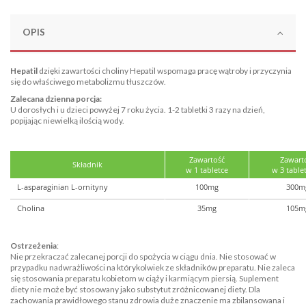
OPIS
Hepatil
dzięki zawartości choliny Hepatil wspomaga pracę wątroby i przyczynia
się do właściwego metabolizmu tłuszczów.
Zalecana dzienna porcja:
U dorosłych i u dzieci powyżej 7 roku życia. 1-2 tabletki 3 razy na dzień,
popijając niewielką ilością wody.
Zawartość
Zawart
Składnik
w 1 tabletce
w 3 table
L-asparaginian L-ornityny
100mg
300m
Cholina
35mg
105m
Ostrzeżenia
:
Nie przekraczać zalecanej porcji do spożycia w ciągu dnia. Nie stosować w
przypadku nadwrażliwości na którykolwiek ze składników preparatu. Nie zaleca
się stosowania preparatu kobietom w ciąży i karmiącym piersią. Suplement
diety nie może być stosowany jako substytut zróżnicowanej diety. Dla
zachowania prawidłowego stanu zdrowia duże znaczenie ma zbilansowana i