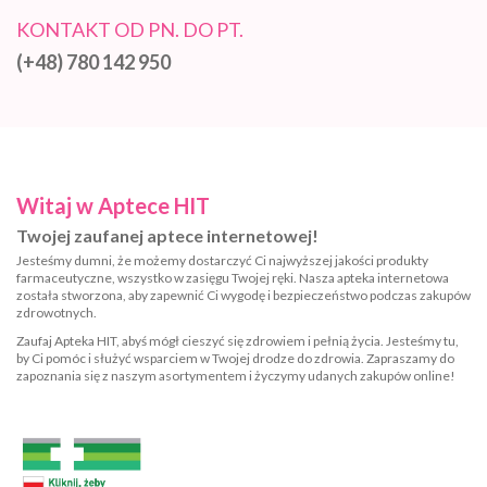
KONTAKT OD PN. DO PT.
(+48) 780 142 950
Witaj w Aptece HIT
Twojej zaufanej aptece internetowej!
Jesteśmy dumni, że możemy dostarczyć Ci najwyższej jakości produkty
farmaceutyczne, wszystko w zasięgu Twojej ręki. Nasza apteka internetowa
została stworzona, aby zapewnić Ci wygodę i bezpieczeństwo podczas zakupów
zdrowotnych.
Zaufaj Apteka HIT, abyś mógł cieszyć się zdrowiem i pełnią życia. Jesteśmy tu,
by Ci pomóc i służyć wsparciem w Twojej drodze do zdrowia. Zapraszamy do
zapoznania się z naszym asortymentem i życzymy udanych zakupów online!