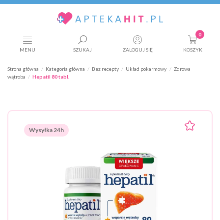
0
MENU
SZUKAJ
ZALOGUJ SIĘ
KOSZYK
Strona główna
Kategoria główna
Bez recepty
Układ pokarmowy
Zdrowa
wątroba
Hepatil 80 tabl.
Wysyłka 24h