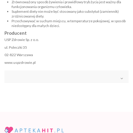
Zrównoważony sposób żywienia i prawidłowy tryb życia jest ważny dla
funkcjonowania organizmu człowieka.
Suplement diety nie może być stosowany jako substytut (zamiennik)
zróżnicowanej diety.
Przechowywać w suchym miejscu, w temperaturze pokojowej, w sposób
niedostępny dla małych dzieci.
Producent
USP Zdrowie Sp. z o.o.
ul. Poleczki 35
02-822 Warszawa
www.uspzdrowie.pl