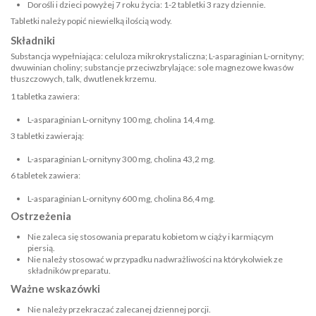
Dorośli i dzieci powyżej 7 roku życia: 1-2 tabletki 3 razy dziennie.
Tabletki należy popić niewielką ilością wody.
Składniki
Substancja wypełniająca: celuloza mikrokrystaliczna; L-asparaginian L-ornityny;
dwuwinian choliny; substancje przeciwzbrylające: sole magnezowe kwasów
tłuszczowych, talk, dwutlenek krzemu.
1 tabletka zawiera:
L-asparaginian L-ornityny 100 mg, cholina 14,4 mg.
3 tabletki zawierają:
L-asparaginian L-ornityny 300 mg, cholina 43,2 mg.
6 tabletek zawiera:
L-asparaginian L-ornityny 600 mg, cholina 86,4 mg.
Ostrzeżenia
Nie zaleca się stosowania preparatu kobietom w ciąży i karmiącym
piersią.
Nie należy stosować w przypadku nadwrażliwości na którykolwiek ze
składników preparatu.
Ważne wskazówki
Nie należy przekraczać zalecanej dziennej porcji.