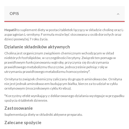
OPIS
Hepatil
to suplement diety w postaci tabletek łączący w składzie cholinę oraz L-
asparaginian L-ornityny. Formuła może być stosowana u osób dorosłych oraz
dzieci poowyżej 7 roku życia.
Działanie składników aktywnych
Cholina jest organicznym związkiem chemicznym wchodzącym w skład
niektórych fosfolipidów, w szczególności lecytyny. Związek ten pomaga w
prawidłowym funkcjonowaniu wątroby, przyczynia się do utrzymania
prawidłowego metabolizmu tłuszczów, jednocześnie pełniąc rolę w
utrzymaniu prawidłowego metabolizmu homocysteiny*.
Ornityna to związek chemiczny zaliczany do grupy α-aminokwasów. Ornityna
nie jest jednak aminokwasem budującym białka, bierze za to udział w cyklu
ornitynowym (mocznikowym cyklu Krebsa).
*Korzystny efekt wynikający z deklarowanego działania występuje w przypadku
spożycia 6 tabletek dziennie.
Zastosowanie
Suplementacja diety w składniki aktywne preparatu.
Zalecane spożycie