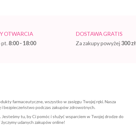
Y OTWARCIA
DOSTAWA GRATIS
 pt.
8:00 - 18:00
Za zakupy powyżej
300 zł
odukty farmaceutyczne, wszystko w zasięgu Twojej ręki. Nasza
ę i bezpieczeństwo podczas zakupów zdrowotnych.
a. Jesteśmy tu, by Ci pomóc i służyć wsparciem w Twojej drodze do
i życzymy udanych zakupów online!