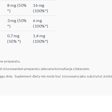
8 mg (50%
16 mg
*)
(100%*)
3 mg (50%
6 mg
*)
(100%*)
0,7 mg
1,4 mg
(50% *)
(100%*)
ów preparatu.
zed stosowaniem preparatu zalecana konsultacja z lekarzem.
 ciągu dnia. Suplement diety nie może być stosowany jako substytut zróż