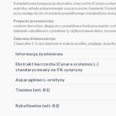
Kompleksowa kompozycja ekstraktu z karczocha (Cynara scolym
wątroby, układu pokarmowego oraz procesów trawienia. Formuła 
przyczyniają się do utrzymania prawidłowego metabolizmu ene
Preparat przeznaczony:
osobom dorosłym, dbającym o prawidłowe funkcjonowanie i ochr
działanie szkodliwych czynników tj. ciężkostrawna dieta, stosow
Zalecana dzienna porcja:
1 kapsułka 1-2 razy dziennie w trakcie posiłku, popijając dużą ilo
Informacja żywieniowa
Ekstrakt karczocha (Cynara scolymus L.)
standaryzowany na 5% cynaryny
Asparaginian L-ornityny
Tiamina (wit. B1)
Ryboflawina (wit. B2)