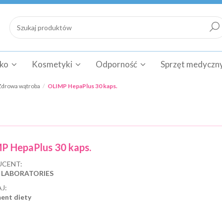
cko
Kosmetyki
Odporność
Sprzęt medyczn
Zdrowa wątroba
OLIMP HepaPlus 30 kaps.
P HepaPlus 30 kaps.
CENT:
 LABORATORIES
J:
ent diety