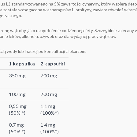
us L.) standaryzowanego na 5% zawartości cynaryny, który wspiera de
została wzbogacona w asparaginian L-ornityny, zawiera również witamin
rgetycznego.
onę wątroby, jako uzupełnienie codziennej diety. Szczególnie zalecany
anie leków, alkoholu, używek oraz dla wydajnej pracy wątroby.
ścią wody lub inaczej po konsultacji z lekarzem.
1 kapsułka
2 kapsułki
350 mg
700 mg
100 mg
200 mg
0,55 mg
1,1 mg
(50% *)
(100%*)
0,7 mg
1,4 mg
(50% *)
(100%*)