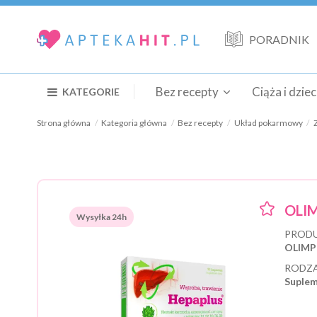
PORADNIK
Bez recepty
Ciąża i dzie
KATEGORIE
Strona główna
Kategoria główna
Bez recepty
Układ pokarmowy
OLIM
Wysyłka 24h
PRODU
OLIMP
RODZA
Suplem