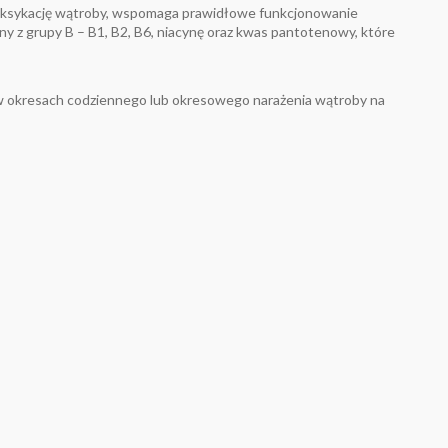
toksykację wątroby, wspomaga prawidłowe funkcjonowanie
y z grupy B – B1, B2, B6, niacynę oraz kwas pantotenowy, które
 w okresach codziennego lub okresowego narażenia wątroby na