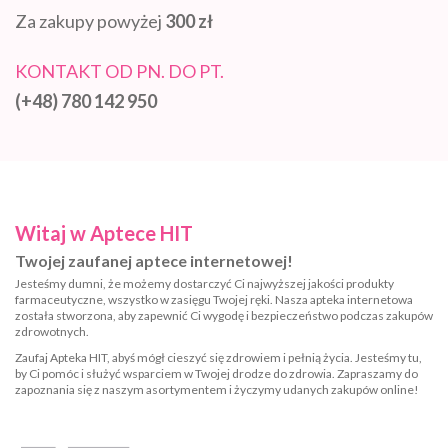
Za zakupy powyżej
300 zł
KONTAKT OD PN. DO PT.
(+48) 780 142 950
Witaj w Aptece HIT
Twojej zaufanej aptece internetowej!
Jesteśmy dumni, że możemy dostarczyć Ci najwyższej jakości produkty
farmaceutyczne, wszystko w zasięgu Twojej ręki. Nasza apteka internetowa
została stworzona, aby zapewnić Ci wygodę i bezpieczeństwo podczas zakupów
zdrowotnych.
Zaufaj Apteka HIT, abyś mógł cieszyć się zdrowiem i pełnią życia. Jesteśmy tu,
by Ci pomóc i służyć wsparciem w Twojej drodze do zdrowia. Zapraszamy do
zapoznania się z naszym asortymentem i życzymy udanych zakupów online!