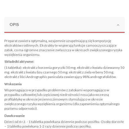
OPIS
Preparat zawiera optymalną, wzajemnie uzupełniającą się kompozycję
ekstraktów roślinnych. Ekstrakty te wspierają funkcje samooczyszczające
zatok, co ma ogromne znaczenie zwłaszcza w okresach zwiększonego ryzyka
wyziębienia organizmu.
Składniki aktywne:
(1 tabletka): ekstrakt z korzenia goryczki 50 mg, ekstrakt z kwiatu dziewanny 50
mg, ekstrakt z kwiatu bzu czarnego 50 mg, ekstrakt z ziela erbeny 50 mg,
ekstrakt z liści Andrographis paniculata zawierający 98% andrografolidów.
Wskazania
Wspomagająco w przypadku problemów z zatokami wspomagająco w
przypadku całkowitej lub częściowej niedrożności nosa jako wczesną
profilaktykę w okresie jesienno zimowym stymulująco w okresie
zwiększonego ryzyka wyziębienia organizmu (dla zapewnienia optymalnego
poziomu odporności).
Dawkowanie
Dzieci od 6 r.ż. - 1 tabletka powlekana dziennie podczas posiłku. Osoby dorosłe
– 1 tabletka powlekana 1-2 razy dziennie podczas posiłku.