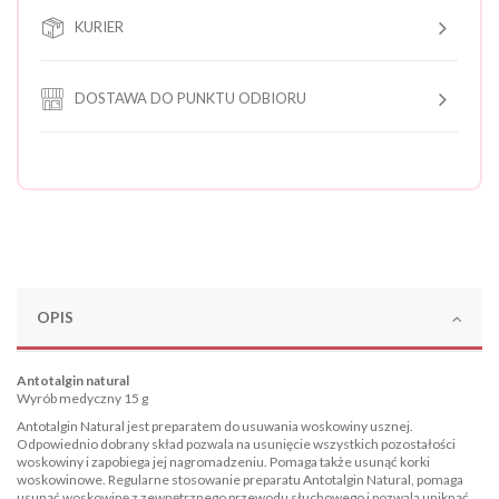
KURIER
DOSTAWA DO PUNKTU ODBIORU
OPIS
Antotalgin natural
Wyrób medyczny 15 g
Antotalgin Natural jest preparatem do usuwania woskowiny usznej.
Odpowiednio dobrany skład pozwala na usunięcie wszystkich pozostałości
woskowiny i zapobiega jej nagromadzeniu. Pomaga także usunąć korki
woskowinowe. Regularne stosowanie preparatu Antotalgin Natural, pomaga
usunąć woskowinę z zewnętrznego przewodu słuchowego i pozwala uniknąć