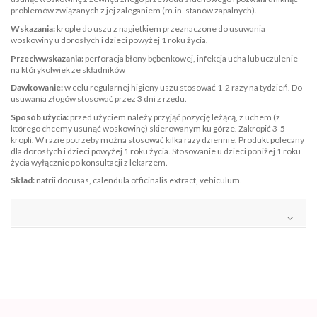
problemów związanych z jej zaleganiem (m.in. stanów zapalnych).
Wskazania:
krople do uszu z nagietkiem przeznaczone do usuwania
woskowiny u dorosłych i dzieci powyżej 1 roku życia.
Przeciwwskazania:
perforacja błony bębenkowej, infekcja ucha lub uczulenie
na którykolwiek ze składników
Dawkowanie:
w celu regularnej higieny uszu stosować 1-2 razy na tydzień. Do
usuwania złogów stosować przez 3 dni z rzędu.
Sposób użycia:
przed użyciem należy przyjąć pozycję leżącą, z uchem (z
którego chcemy usunąć woskowinę) skierowanym ku górze. Zakropić 3-5
kropli. W razie potrzeby można stosować kilka razy dziennie. Produkt polecany
dla dorosłych i dzieci powyżej 1 roku życia. Stosowanie u dzieci poniżej 1 roku
życia wyłącznie po konsultacji z lekarzem.
Skład:
natrii docusas, calendula officinalis extract, vehiculum.