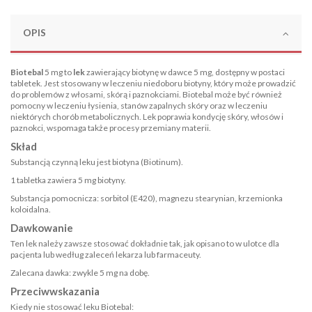
OPIS
Biotebal
5 mg to
lek
zawierający biotynę w dawce 5 mg, dostępny w postaci
tabletek. Jest stosowany w leczeniu niedoboru biotyny, który może prowadzić
do problemów z włosami, skórą i paznokciami. Biotebal może być również
pomocny w leczeniu łysienia, stanów zapalnych skóry oraz w leczeniu
niektórych chorób metabolicznych. Lek poprawia kondycję skóry, włosów i
paznokci, wspomaga także procesy przemiany materii.
Skład
Substancją czynną leku jest biotyna (Biotinum).
1 tabletka zawiera 5 mg biotyny.
Substancja pomocnicza: sorbitol (E420), magnezu stearynian, krzemionka
koloidalna.
Dawkowanie
Ten lek należy zawsze stosować dokładnie tak, jak opisano to w ulotce dla
pacjenta lub według zaleceń lekarza lub farmaceuty.
Zalecana dawka: zwykle 5 mg na dobę.
Przeciwwskazania
Kiedy nie stosować leku Biotebal: