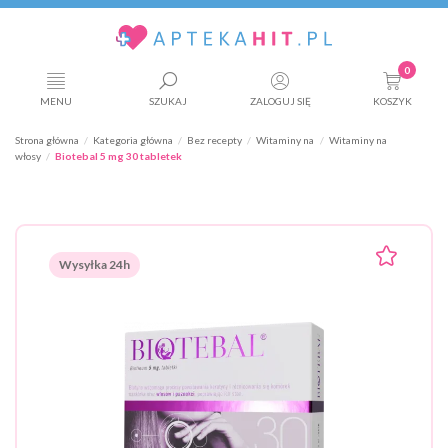
0
MENU
SZUKAJ
ZALOGUJ SIĘ
KOSZYK
Strona główna
Kategoria główna
Bez recepty
Witaminy na
Witaminy na
włosy
Biotebal 5 mg 30 tabletek
Wysyłka 24h