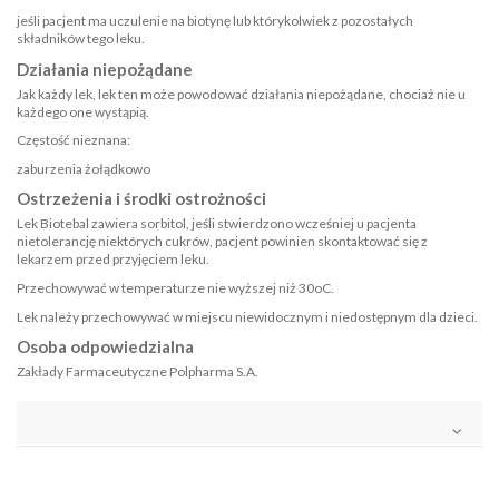
jeśli pacjent ma uczulenie na biotynę lub którykolwiek z pozostałych
składników tego leku.
Działania niepożądane
Jak każdy lek, lek ten może powodować działania niepożądane, chociaż nie u
każdego one wystąpią.
Częstość nieznana:
zaburzenia żołądkowo
Ostrzeżenia i środki ostrożności
Lek Biotebal zawiera sorbitol, jeśli stwierdzono wcześniej u pacjenta
nietolerancję niektórych cukrów, pacjent powinien skontaktować się z
lekarzem przed przyjęciem leku.
Przechowywać w temperaturze nie wyższej niż 30oC.
Lek należy przechowywać w miejscu niewidocznym i niedostępnym dla dzieci.
Osoba odpowiedzialna
Zakłady Farmaceutyczne Polpharma S.A.