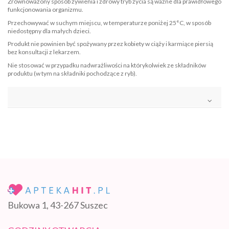
Zrównoważony sposób żywienia i zdrowy tryb życia są ważne dla prawidłowego
funkcjonowania organizmu.
Przechowywać w suchym miejscu, w temperaturze poniżej 25°C, w sposób
niedostępny dla małych dzieci.
Produkt nie powinien być spożywany przez kobiety w ciąży i karmiące piersią
bez konsultacji z lekarzem.
Nie stosować w przypadku nadwrażliwości na którykolwiek ze składników
produktu (w tym na składniki pochodzące z ryb).
Bukowa 1, 43-267 Suszec