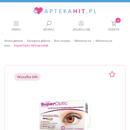
0
MENU
SZUKAJ
ZALOGUJ SIĘ
KOSZYK
Strona główna
Kategoria główna
Bez recepty
Witaminy na
Witaminy na
oczy
SuperOptic 60 kapsułek
Wysyłka 24h