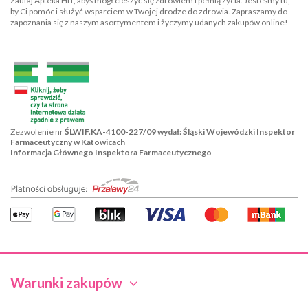
Zaufaj Apteka HIT, abyś mógł cieszyć się zdrowiem i pełnią życia. Jesteśmy tu,
by Ci pomóc i służyć wsparciem w Twojej drodze do zdrowia. Zapraszamy do
zapoznania się z naszym asortymentem i życzymy udanych zakupów online!
Zezwolenie nr
ŚLWIF.KA-4100-227/09 wydał: Śląski Wojewódzki Inspektor
Farmaceutyczny w Katowicach
Informacja Głównego Inspektora Farmaceutycznego
Warunki zakupów