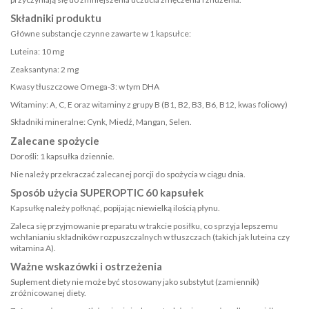
Składniki produktu
Główne substancje czynne zawarte w 1 kapsułce:
Luteina: 10 mg
Zeaksantyna: 2 mg
Kwasy tłuszczowe Omega-3: w tym DHA
Witaminy: A, C, E oraz witaminy z grupy B (B1, B2, B3, B6, B12, kwas foliowy)
Składniki mineralne: Cynk, Miedź, Mangan, Selen.
Zalecane spożycie
Dorośli: 1 kapsułka dziennie.
Nie należy przekraczać zalecanej porcji do spożycia w ciągu dnia.
Sposób użycia SUPEROPTIC 60 kapsułek
Kapsułkę należy połknąć, popijając niewielką ilością płynu.
Zaleca się przyjmowanie preparatu w trakcie posiłku, co sprzyja lepszemu
wchłanianiu składników rozpuszczalnych w tłuszczach (takich jak luteina czy
witamina A).
Ważne wskazówki i ostrzeżenia
Suplement diety nie może być stosowany jako substytut (zamiennik)
zróżnicowanej diety.