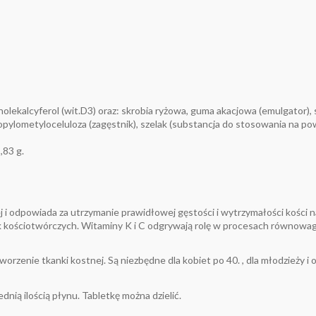
cholekalcyferol (wit.D3) oraz: skrobia ryżowa, guma akacjowa (emulgator),
pylometyloceluloza (zagęstnik), szelak (substancja do stosowania na powi
,83 g.
i odpowiada za utrzymanie prawidłowej gęstości i wytrzymałości kości 
k kościotwórczych. Witaminy K i C odgrywają rolę w procesach równowag
orzenie tkanki kostnej. Są niezbędne dla kobiet po 40. , dla młodzieży
dnią ilością płynu. Tabletkę można dzielić.