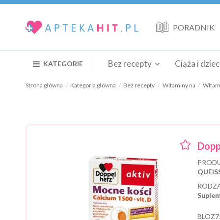
PORADNIK
Bez recepty
Ciąża i dzie
KATEGORIE
Strona główna
Kategoria główna
Bez recepty
Witaminy na
Witami
Dopp
PRODU
QUEIS
RODZA
Suplem
BLOZ7