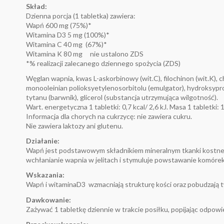
Skład:
Dzienna porcja (1 tabletka) zawiera:
Wapń 600 mg (75%)*
Witamina D3 5 mg (100%)*
Witamina C 40 mg (67%)*
Witamina K 80 mg nie ustalono ZDS
*% realizacji zalecanego dziennego spożycia (ZDS)
Węglan wapnia, kwas L-askorbinowy (wit.C), filochinon (wit.K), 
monooleinian polioksyetylenosorbitolu (emulgator), hydroksypro
tytanu (barwnik), glicerol (substancja utrzymująca wilgotność).
Wart. energetyczna 1 tabletki: 0,7 kcal/ 2,6 kJ. Masa 1 tabletki: 1
Informacja dla chorych na cukrzycę: nie zawiera cukru.
Nie zawiera laktozy ani glutenu.
Działanie:
Wapń jest podstawowym składnikiem mineralnym tkanki kostnej 
wchłanianie wapnia w jelitach i stymuluje powstawanie komóre
Wskazania:
Wapń i witaminaD3 wzmacniają strukturę kości oraz pobudzają tw
Dawkowanie:
Zażywać 1 tabletkę dziennie w trakcie posiłku, popijając odpowie