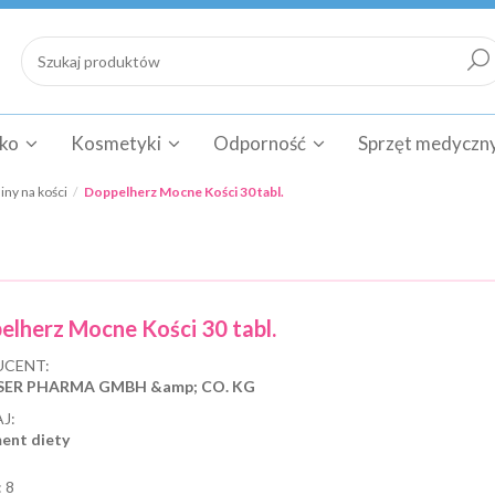
cko
Kosmetyki
Odporność
Sprzęt medyczn
ny na kości
Doppelherz Mocne Kości 30 tabl.
elherz Mocne Kości 30 tabl.
CENT:
SER PHARMA GMBH &amp; CO. KG
J:
ent diety
:
8