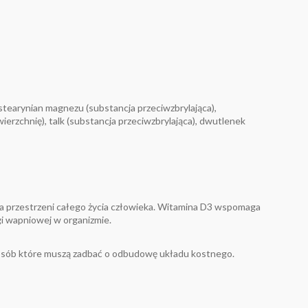
 stearynian magnezu (substancja przeciwzbrylająca),
erzchnię), talk (substancja przeciwzbrylająca), dwutlenek
na przestrzeni całego życia człowieka. Witamina D3 wspomaga
i wapniowej w organizmie.
 i osób które muszą zadbać o odbudowę układu kostnego.