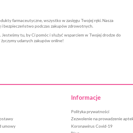
odukty farmaceutyczne, wszystko w zasięgu Twojej ręki. Nasza
ę i bezpieczeństwo podczas zakupów zdrowotnych.
a. Jesteśmy tu, by Ci pomóc i służyć wsparciem w Twojej drodze do
i życzymy udanych zakupów online!
Informacje
Polityka prywatności
dostawy
Zezwolenie na prowadzenie aptek
od umowy
Koronawirus Covid-19