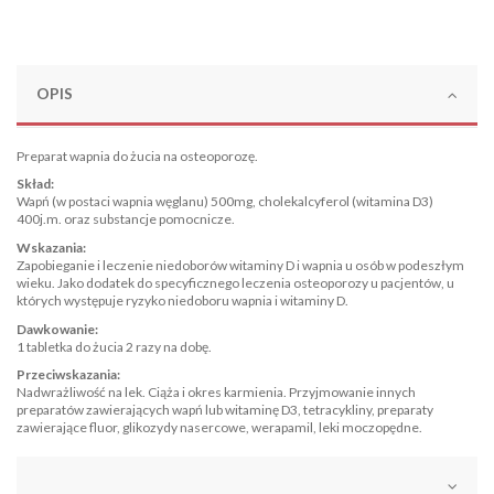
OPIS
Preparat wapnia do żucia na osteoporozę.
Skład:
Wapń (w postaci wapnia węglanu) 500mg, cholekalcyferol (witamina D3)
400j.m. oraz substancje pomocnicze.
Wskazania:
Zapobieganie i leczenie niedoborów witaminy D i wapnia u osób w podeszłym
wieku. Jako dodatek do specyficznego leczenia osteoporozy u pacjentów, u
których występuje ryzyko niedoboru wapnia i witaminy D.
Dawkowanie:
1 tabletka do żucia 2 razy na dobę.
Przeciwskazania:
Nadwrażliwość na lek. Ciąża i okres karmienia. Przyjmowanie innych
preparatów zawierających wapń lub witaminę D3, tetracykliny, preparaty
zawierające fluor, glikozydy nasercowe, werapamil, leki moczopędne.