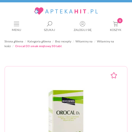
0
MENU
SZUKAJ
ZALOGUJ SIĘ
KOSZYK
Strona główna
Kategoria główna
Bez recepty
Witaminy na
Witaminy na
kości
Orocal D3 smak miętowy 30 tabl.