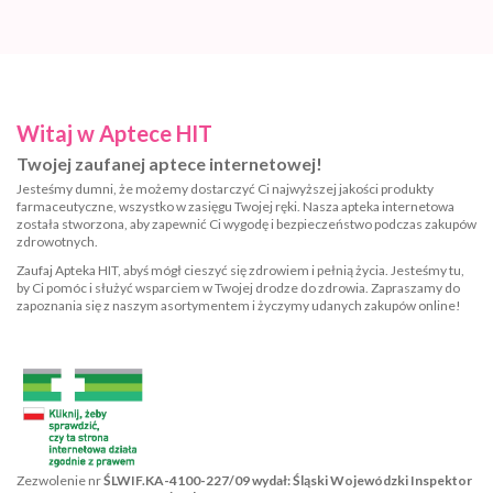
Witaj w Aptece HIT
Twojej zaufanej aptece internetowej!
Jesteśmy dumni, że możemy dostarczyć Ci najwyższej jakości produkty
farmaceutyczne, wszystko w zasięgu Twojej ręki. Nasza apteka internetowa
została stworzona, aby zapewnić Ci wygodę i bezpieczeństwo podczas zakupów
zdrowotnych.
Zaufaj Apteka HIT, abyś mógł cieszyć się zdrowiem i pełnią życia. Jesteśmy tu,
by Ci pomóc i służyć wsparciem w Twojej drodze do zdrowia. Zapraszamy do
zapoznania się z naszym asortymentem i życzymy udanych zakupów online!
Zezwolenie nr
ŚLWIF.KA-4100-227/09 wydał: Śląski Wojewódzki Inspektor