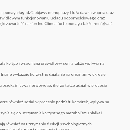
rym pomaga łagodzić objawy menopauzy. Duża dawka wapnia oraz
prawidłowym funkcjonowaniu układu odpornościowego oraz
ięki zawartość nasion lnu Climea forte pomaga także zmniejszać
ziała kojąco i wspomaga prawidłowy sen, a także wpływa na
ię lniane wykazuje korzystne działanie na organizm w okresie
 przekaźnictwa nerwowego. Bierze także udział w procesie
erze również udział w procesie podziału komórek, wpływa na
ynia się do utrzymania korzystnego metabolizmu białka i
ją również na utrzymanie funkcji psychologicznych.
niejszenia uczucia zmęczenia i znużenia.