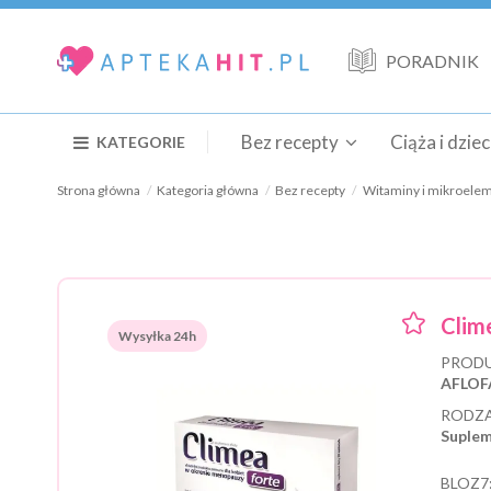
PORADNIK
Bez recepty
Ciąża i dzie
KATEGORIE
Strona główna
Kategoria główna
Bez recepty
Witaminy i mikroele
Clime
Wysyłka 24h
PRODU
AFLOF
RODZA
Suplem
BLOZ7