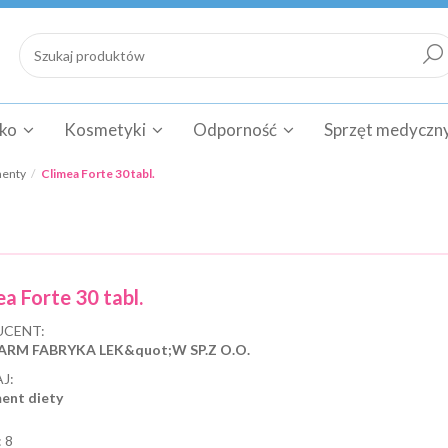
cko
Kosmetyki
Odporność
Sprzęt medyczn
menty
Climea Forte 30 tabl.
a Forte 30 tabl.
CENT:
ARM FABRYKA LEK&quot;W SP.Z O.O.
J:
ent diety
:
8