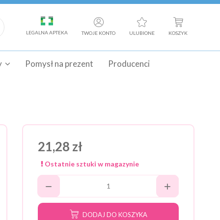
LEGALNA APTEKA
TWOJE KONTO
ULUBIONE
KOSZYK
y
Pomysł na prezent
Producenci
21,28 zł
Ostatnie sztuki w magazynie
DODAJ DO KOSZYKA