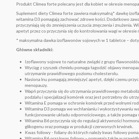
Produkt Climea forte polecany jest dla kobiet w okresie menop
Suplement diety Climea forte zawiera maksymalną* dawkę izofl
witamina D3 pomagają zachować zdrowe kości. Dodatkowo zawar
przyczyniają się do zmniejszenia uczucia zmęczenia i znużenia.
apetyt przez co przyczynia się do kontrolowania wagi w okresi
* maksymalna dawka izoflawonów sojowych w 1 tabletce – dot
Główne składniki:
Izoflawony sojowe to naturalne związki z grupy flawonoidó
Wyciąg z szyszek chmielu pomaga łagodzić objawy menopauzy
utrzymanie prawidłowego poziomu cholesterolu.
Nasiona lnu pomagają zmniejszyć apetyt, dzięki czemu przyczy
menopauzy.
Wapń przyczynia się do utrzymania prawidłowego metaboli
podziału i specjalizacji komórek oraz jest potrzebny do utr
Witamina E pomaga w ochronie komórek przed wolnymi rod
Witamina D3 pomaga we wchłanianiu i wykorzystywaniu wapn
funkcjonowanie układu odpornościowego, a także pomaga w
Witamina B6 przyczynia się do regulacji aktywności hormo
glikogenu oraz pomaga w produkcji czerwonych krwinek.
Kwas foliowy - foliany do których należy kwas foliowy pom
Witamina B6 oraz kwas foliowy – pomagają także w prawidł