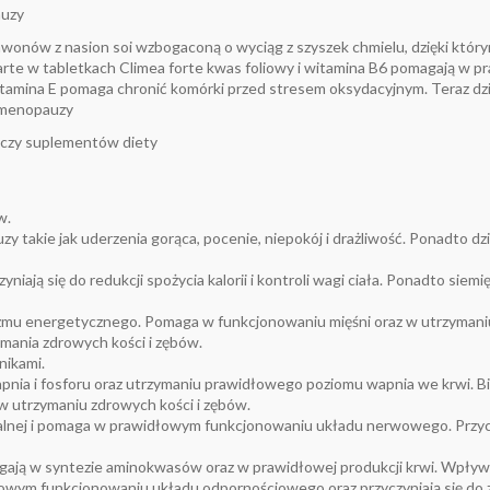
auzy
awonów z nasion soi wzbogaconą o wyciąg z szyszek chmielu, dzięki któ
te w tabletkach Climea forte kwas foliowy i witamina B6 pomagają w 
 Witamina E pomaga chronić komórki przed stresem oksydacyjnym. Teraz dz
e menopauzy
yczy suplementów diety
w.
 takie jak uderzenia gorąca, pocenie, niepokój i drażliwość. Ponadto d
niają się do redukcji spożycia kalorii i kontroli wagi ciała. Ponadto siem
zmu energetycznego. Pomaga w funkcjonowaniu mięśni oraz w utrzymaniu
zymania zdrowych kości i zębów.
nikami.
ia i fosforu oraz utrzymaniu prawidłowego poziomu wapnia we krwi. Bi
 utrzymaniu zdrowych kości i zębów.
nalnej i pomaga w prawidłowym funkcjonowaniu układu nerwowego. Przycz
agają w syntezie aminokwasów oraz w prawidłowej produkcji krwi. Wpływa
owym funkcjonowaniu układu odpornościowego oraz przyczyniają się do zm