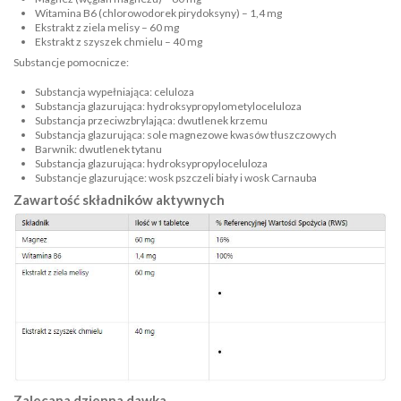
Witamina B6 (chlorowodorek pirydoksyny) – 1,4 mg​
Ekstrakt z ziela melisy – 60 mg​
Ekstrakt z szyszek chmielu – 40 mg​
Substancje pomocnicze:​
Substancja wypełniająca: celuloza​
Substancja glazurująca: hydroksypropylometyloceluloza​
Substancja przeciwzbrylająca: dwutlenek krzemu​
Substancja glazurująca: sole magnezowe kwasów tłuszczowych​
Barwnik: dwutlenek tytanu​
Substancja glazurująca: hydroksypropyloceluloza​
Substancje glazurujące: wosk pszczeli biały i wosk Carnauba​
Zawartość składników aktywnych
Zalecana dzienna dawka