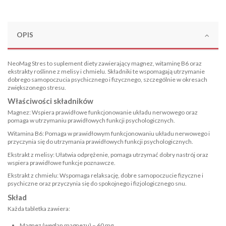
OPIS
NeoMag Stres
to suplement diety zawierający magnez, witaminę B6 oraz
ekstrakty roślinne z melisy i chmielu. Składniki te wspomagają utrzymanie
dobrego samopoczucia psychicznego i fizycznego, szczególnie w okresach
zwiększonego stresu.
Właściwości składników
Magnez: Wspiera prawidłowe funkcjonowanie układu nerwowego oraz
pomaga w utrzymaniu prawidłowych funkcji psychologicznych. ​
Witamina B6: Pomaga w prawidłowym funkcjonowaniu układu nerwowego i
przyczynia się do utrzymania prawidłowych funkcji psychologicznych. ​
Ekstrakt z melisy: Ułatwia odprężenie, pomaga utrzymać dobry nastrój oraz
wspiera prawidłowe funkcje poznawcze. ​
Ekstrakt z chmielu: Wspomaga relaksację, dobre samopoczucie fizyczne i
psychiczne oraz przyczynia się do spokojnego i fizjologicznego snu.
Skład
Każda tabletka zawiera:​
Magnez (węglan magnezu) – 60 mg​