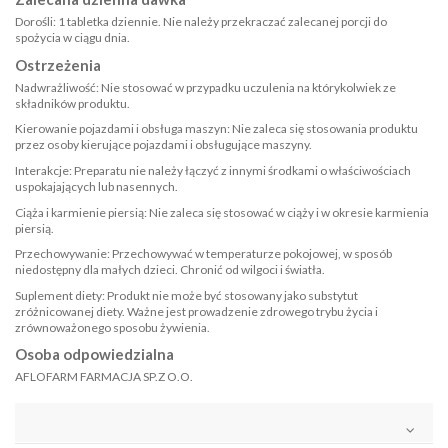
Dorośli: 1 tabletka dziennie. Nie należy przekraczać zalecanej porcji do
spożycia w ciągu dnia.
Ostrzeżenia
Nadwrażliwość: Nie stosować w przypadku uczulenia na którykolwiek ze
składników produktu. ​
Kierowanie pojazdami i obsługa maszyn: Nie zaleca się stosowania produktu
przez osoby kierujące pojazdami i obsługujące maszyny. ​
Interakcje: Preparatu nie należy łączyć z innymi środkami o właściwościach
uspokajających lub nasennych. ​
Ciąża i karmienie piersią: Nie zaleca się stosować w ciąży i w okresie karmienia
piersią. ​
Przechowywanie: Przechowywać w temperaturze pokojowej, w sposób
niedostępny dla małych dzieci. Chronić od wilgoci i światła. ​
Suplement diety: Produkt nie może być stosowany jako substytut
zróżnicowanej diety. Ważne jest prowadzenie zdrowego trybu życia i
zrównoważonego sposobu żywienia.
Osoba odpowiedzialna
AFLOFARM FARMACJA SP.Z O.O.