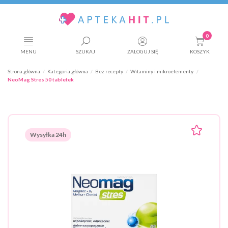
0
MENU
SZUKAJ
ZALOGUJ SIĘ
KOSZYK
Strona główna
Kategoria główna
Bez recepty
Witaminy i mikroelementy
NeoMag Stres 50 tabletek
Wysyłka 24h