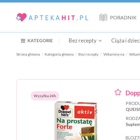
PORADNIK
Bez recepty
Ciąża i dzie
KATEGORIE
Strona główna
Kategoria główna
Bez recepty
Witaminy na
Witam
Dopp
Wysyłka 24h
PRODU
QUEIS
RODZA
Suplem
BLOZ7