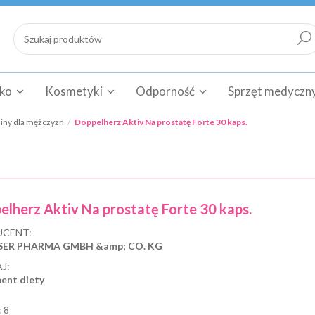
cko
Kosmetyki
Odporność
Sprzęt medyczn
iny dla mężczyzn
Doppelherz Aktiv Na prostatę Forte 30 kaps.
elherz Aktiv Na prostatę Forte 30 kaps.
CENT:
SER PHARMA GMBH &amp; CO. KG
J:
ent diety
:
8