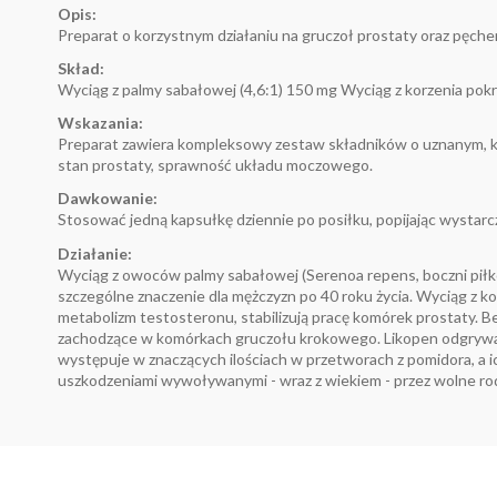
Opis:
Preparat o korzystnym działaniu na gruczoł prostaty oraz pęch
Skład:
Wyciąg z palmy sabałowej (4,6:1) 150 mg Wyciąg z korzenia pok
Wskazania:
Preparat zawiera kompleksowy zestaw składników o uznanym, kor
stan prostaty, sprawność układu moczowego.
Dawkowanie:
Stosować jedną kapsułkę dziennie po posiłku, popijając wystarcz
Działanie:
Wyciąg z owoców palmy sabałowej (Serenoa repens, boczni pił
szczególne znaczenie dla mężczyzn po 40 roku życia. Wyciąg z k
metabolizm testosteronu, stabilizują pracę komórek prostaty. B
zachodzące w komórkach gruczołu krokowego. Likopen odgrywa r
występuje w znaczących ilościach w przetworach z pomidora, a i
uszkodzeniami wywoływanymi - wraz z wiekiem - przez wolne rodn