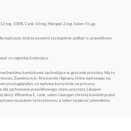
 E 12 mg, 100% Cynk 10 mg, Mangan 2 mg, Selen 55 μg.
la mężczyzn, którzy powinni szczególnie zadbać o: prawidłowy
wać co najmniej 6 miesięcy.
i mechanizmy komórkowe zachodzące w gruczole prostaty. Ma to
czu. Zawiera m.in. fitosterole i lignany, które wpływając na
oziom prostaglandyn, co wpływa korzystnie na procesy
e dla zachowania prawidłowego stanu prostaty. Likopen
 diety. Witamina E, cynk, selen i mangan chronią komórki przed
 wpływa na poziom testosteronu, a selen na jakość plemników.