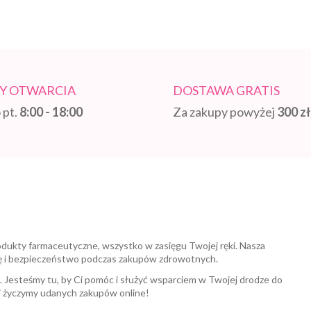
Y OTWARCIA
DOSTAWA GRATIS
 pt.
8:00 - 18:00
Za zakupy powyżej
300 zł
odukty farmaceutyczne, wszystko w zasięgu Twojej ręki. Nasza
ę i bezpieczeństwo podczas zakupów zdrowotnych.
a. Jesteśmy tu, by Ci pomóc i służyć wsparciem w Twojej drodze do
i życzymy udanych zakupów online!