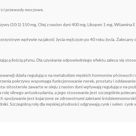
erz i przewody moczowe.
rzywy (10:1) 150 mg, Olej z nasion dyni 400 mg, Likopen 1 mg, Witamina
zystnym wpływie na jakość życia mężczyzn po 40 roku życia. Zalecany d
ającą ilością płynu. Dla uzyskania odpowiedniego efektu zaleca się stoso
kowanej) działa regulująco na metabolizm męskich hormonów płciowych 
orzenia pokrzywy wspomaga funkcjonowanie nerek, prostaty i oddawanie mo
eta-sitosterole zawarte w oleju z nasion dyni wpływają regulująco na p
olę silnego antyoksydanta, a jego stosowanie jest szczególnie polecan
ch spożywanie jest kojarzone ze zdrowotnymi zaletami śródziemnomorskiej
iki. Szczególną rolę dla męskiej płodności odgrywają cynk i selen: cynk