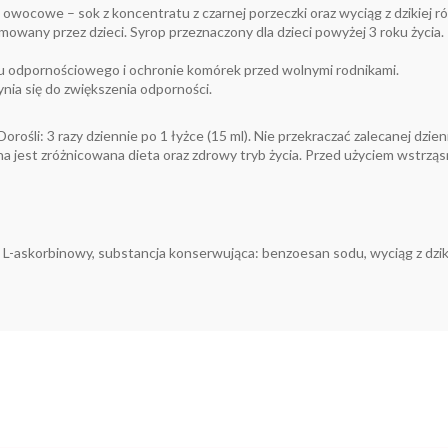
owocowe – sok z koncentratu z czarnej porzeczki oraz wyciąg z dzikiej r
mowany przez dzieci. Syrop przeznaczony dla dzieci powyżej 3 roku życia.
odpornościowego i ochronie komórek przed wolnymi rodnikami.
ynia się do zwiększenia odporności.
. Dorośli: 3 razy dziennie po 1 łyżce (15 ml). Nie przekraczać zalecanej d
na jest zróżnicowana dieta oraz zdrowy tryb życia. Przed użyciem wstrząs
s L-askorbinowy, substancja konserwująca: benzoesan sodu, wyciąg z dzik