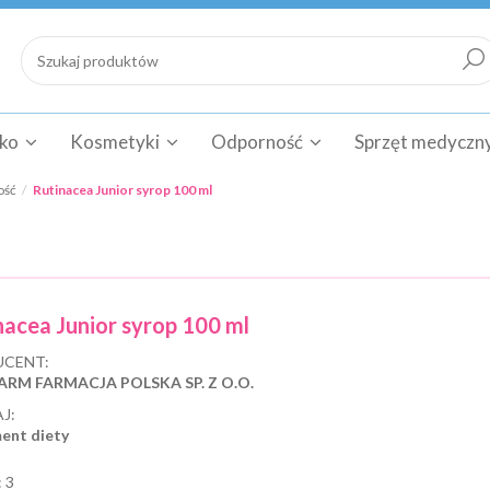
cko
Kosmetyki
Odporność
Sprzęt medyczn
ość
Rutinacea Junior syrop 100 ml
nacea Junior syrop 100 ml
CENT:
ARM FARMACJA POLSKA SP. Z O.O.
J:
ent diety
:
3