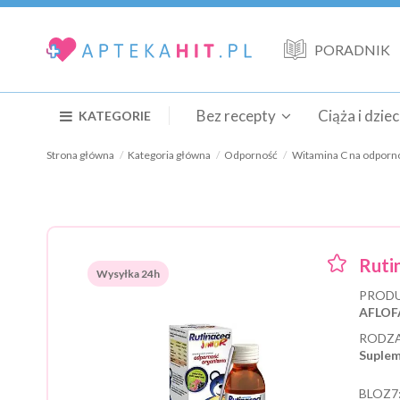
PORADNIK
Bez recepty
Ciąża i dzie
KATEGORIE
Strona główna
Kategoria główna
Odporność
Witamina C na odporn
Ruti
Wysyłka 24h
PRODU
AFLOF
RODZA
Suplem
BLOZ7