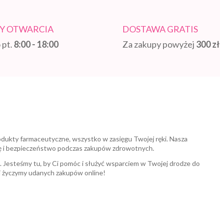
Y OTWARCIA
DOSTAWA GRATIS
 pt.
8:00 - 18:00
Za zakupy powyżej
300 zł
odukty farmaceutyczne, wszystko w zasięgu Twojej ręki. Nasza
ę i bezpieczeństwo podczas zakupów zdrowotnych.
a. Jesteśmy tu, by Ci pomóc i służyć wsparciem w Twojej drodze do
i życzymy udanych zakupów online!