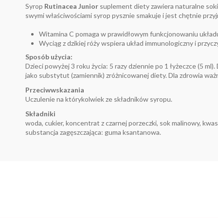
Syrop
Rutinacea Junior
suplement diety zawiera naturalne soki 
swymi właściwościami syrop pysznie smakuje i jest chętnie przyj
Witamina C pomaga w prawidłowym funkcjonowaniu układu 
Wyciąg z dzikiej róży wspiera układ immunologiczny i przycz
Sposób użycia:
Dzieci powyżej 3 roku życia: 5 razy dziennie po 1 łyżeczce (5 ml)
jako substytut (zamiennik) zróżnicowanej diety. Dla zdrowia waż
Przeciwwskazania
Uczulenie na którykolwiek ze składników syropu.
Składniki
woda, cukier, koncentrat z czarnej porzeczki, sok malinowy, kwa
substancja zagęszczająca: guma ksantanowa.