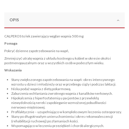
OPIS
CALPEROS to lek zawierający węglan wapnia 500 mg
Pomaga
Pokryć dzienne zapotrzebowanie na wapń,
Zmniejszyć utratę wapnia z układu kostnego u kobiet w okresie około i
postmenopauzalnym oraz u wszystkich osób w podeszłym wieku.
Wskazania
Stany zwiększonego zapotrzebowania na wapń: okres intensywnego
wzrostu u dzieci i młodzieży oraz w przebiegu ciąży i podczas laktacji.
Niska podaż wapnia z dietą pokarmową.
Zaburzenia wchłaniania zwrotnego wapnia z kanalików nerkowych.
Hipokalcemia z hiperfosfatemią u pacjentów z przewlekłą
niewydolnością nerek i zapobieganie wzmożonej pobudliwości
nerwowo-mięśniowej.
Profilaktycznie – uzupełniająco w kompleksowym leczeniu osteoporozy.
Stany po długotrwałym unieruchomieniu i okres rekonwalescencji
(rehabilitacji ruchowej) po złamaniach kości.
Wspomagająco w leczeniu przeziębień i chorób alergicznych.