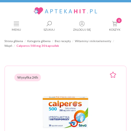
0
MENU
SZUKAJ
ZALOGUJ SIĘ
KOSZYK
Strona główna
Kategoria główna
Bez recepty
Witaminy i mikroelementy
Wapń
Calperos 500 mg 30 kapsułek
Wysyłka 24h