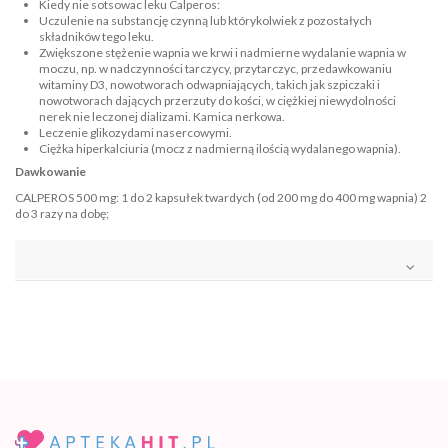
Kiedy nie sotsowac leku Calperos:
Uczulenie na substancję czynną lub którykolwiek z pozostałych
składników tego leku.
Zwiększone stężenie wapnia we krwi i nadmierne wydalanie wapnia w
moczu, np. w nadczynności tarczycy, przytarczyc, przedawkowaniu
witaminy D3, nowotworach odwapniających, takich jak szpiczaki i
nowotworach dających przerzuty do kości, w ciężkiej niewydolności
nerek nie leczonej dializami. Kamica nerkowa.
Leczenie glikozydami nasercowymi.
Ciężka hiperkalciuria (mocz z nadmierną ilością wydalanego wapnia).
Dawkowanie
CALPEROS 500 mg: 1 do 2 kapsułek twardych (od 200 mg do 400 mg wapnia) 2
do 3 razy na dobę;