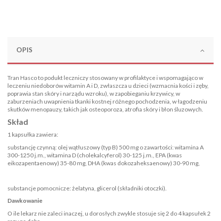
OPIS
Tran Hasco to podukt leczniczy stosowany w profilaktyce i wspomagająco w
leczeniu niedoborów witamin A i D, zwłaszcza u dzieci (wzmacnia kości i zęby,
poprawia stan skóry i narządu wzroku), w zapobieganiu krzywicy, w
zaburzeniach uwapnienia tkanki kostnej różnego pochodzenia, w łagodzeniu
skutków menopauzy, takich jak osteoporoza, atrofia skóry i błon śluzowych.
Skład
1 kapsułka zawiera:
substancję czynną: olej wątłuszowy (typ B) 500 mg o zawartości: witamina A
300-1250 j.m., witamina D (cholekalcyferol) 30-125 j.m., EPA (kwas
eikozapentaenowy) 35-80 mg, DHA (kwas dokozaheksaenowy) 30-90 mg,
substancje pomocnicze: żelatyna, glicerol (składniki otoczki).
Dawkowanie
O ile lekarz nie zaleci inaczej, u dorosłych zwykle stosuje się 2 do 4 kapsułek 2