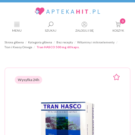
0
MENU
SZUKAJ
ZALOGUJ SIĘ
KOSZYK
Strona główna
Kategoria główna
Bez recepty
Witaminy i mikroelementy
Tran i Kwasy Omega
Tran HASCO 500 mg 60 kaps.
Wysyłka 24h