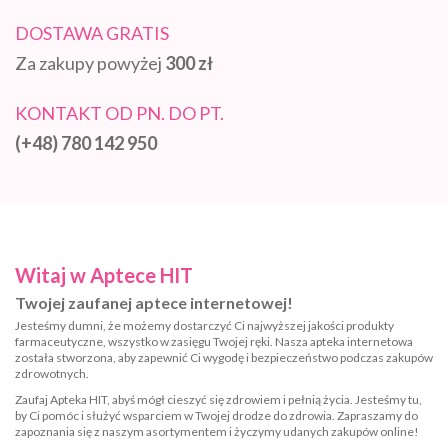
DOSTAWA GRATIS
Za zakupy powyżej
300 zł
KONTAKT OD PN. DO PT.
(+48) 780 142 950
Witaj w Aptece HIT
Twojej zaufanej aptece internetowej!
Jesteśmy dumni, że możemy dostarczyć Ci najwyższej jakości produkty
farmaceutyczne, wszystko w zasięgu Twojej ręki. Nasza apteka internetowa
została stworzona, aby zapewnić Ci wygodę i bezpieczeństwo podczas zakupów
zdrowotnych.
Zaufaj Apteka HIT, abyś mógł cieszyć się zdrowiem i pełnią życia. Jesteśmy tu,
by Ci pomóc i służyć wsparciem w Twojej drodze do zdrowia. Zapraszamy do
zapoznania się z naszym asortymentem i życzymy udanych zakupów online!