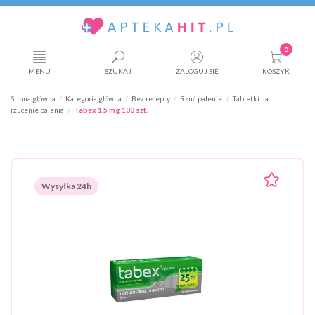
0
MENU
SZUKAJ
ZALOGUJ SIĘ
KOSZYK
Strona główna
Kategoria główna
Bez recepty
Rzuć palenie
Tabletki na
rzucenie palenia
Tabex 1,5 mg 100 szt.
Wysyłka 24h