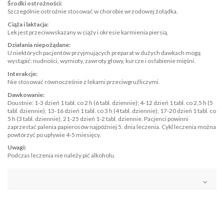
Środki ostrożności:
Szczególnie ostrożnie stosować w chorobie wrzodowej żołądka.
Ciąża i laktacja:
Lek jest przeciwwskazany w ciąży i okresie karmienia piersią.
Działania niepożądane:
U niektórych pacjentów przyjmujących preparat w dużych dawkach mogą
wystąpić: nudności, wymioty, zawroty głowy, kurcze i osłabienie mięśni.
Interakcje:
Nie stosować równocześnie z lekami przeciwgruźliczymi.
Dawkowanie:
Doustnie: 1-3 dzień 1 tabl. co 2 h (6 tabl. dziennie); 4-12 dzień 1 tabl. co 2,5 h (5
tabl. dziennie), 13-16 dzień 1 tabl. co 3 h (4 tabl. dziennie), 17-20 dzień 1 tabl. co
5 h (3 tabl. dziennie), 21-25 dzień 1-2 tabl. dziennie. Pacjenci powinni
zaprzestać palenia papierosów najpóźniej 5. dnia leczenia. Cykl leczenia można
powtórzyć po upływie 4-5 miesięcy.
Uwagi:
Podczas leczenia nie należy pić alkoholu.