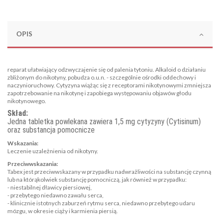
OPIS
reparat ułatwiający odzwyczajenie się od palenia tytoniu. Alkaloid o działaniu
zbliżonym do nikotyny, pobudza o.u.n. - szczególnie ośrodki oddechowy i
naczynioruchowy. Cytyzyna wiążąc się z receptorami nikotynowymi zmniejsza
zapotrzebowanie na nikotynę i zapobiega występowaniu objawów głodu
nikotynowego.
Skład:
Jedna tabletka powlekana zawiera 1,5 mg cytyzyny (Cytisinum)
oraz s
ubstancja pomocnicze
Wskazania:
Leczenie uzależnienia od nikotyny.
Przeciwwskazania:
Tabex jest przeciwwskazany w przypadku nadwrażliwości na substancję czynną
lub na którąkolwiek substancję pomocniczą, jak również w przypadku:
- niestabilnej dławicy piersiowej,
- przebytego niedawno zawału serca,
- klinicznie istotnych zaburzeń rytmu serca, niedawno przebytego udaru
mózgu, w okresie ciąży i karmienia piersią.