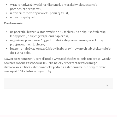
w razie nadwrażliwości na nikotynę lub którąkolwiek substancję
pomocniczą preparatu,
u dzieci i młodzieży w wieku poniżej 12 lat,
u osób niepalących.
Dawkowanie
na początku leczenia stosować 8 do 12 tabletek na dobę. Ssać tabletkę,
kiedy poczuje się chęć zapalenia papierosa,
najpóźniej po upływie 6 tygodni należy stopniowo zmniejszać liczbę
przyjmowanych tabletek,
leczenie należy zakończyć, kiedy liczba przyjmowanych tabletek zmaleje
do 1-2 na dobę.
Nawet po zakończeniu terapii może wystąpić chęć zapalenia papierosa, wtedy
również można zastosować lek. Nie należy przekraczać zalecanego
dawkowania. Należy stosować lek zgodnie z zaleceniami i nie przyjmować
więcej niż 15 tabletek w ciągu doby.