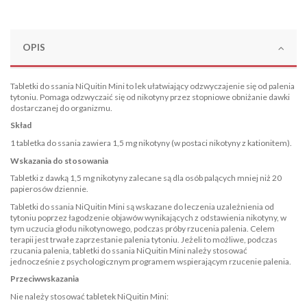
OPIS
Tabletki do ssania NiQuitin Mini to lek ułatwiający odzwyczajenie się od palenia
tytoniu. Pomaga odzwyczaić się od nikotyny przez stopniowe obniżanie dawki
dostarczanej do organizmu.
Skład
1 tabletka do ssania zawiera 1,5 mg nikotyny (w postaci nikotyny z kationitem).
Wskazania do stosowania
Tabletki z dawką 1,5 mg nikotyny zalecane są dla osób palących mniej niż 20
papierosów dziennie.
Tabletki do ssania NiQuitin Mini są wskazane do leczenia uzależnienia od
tytoniu poprzez łagodzenie objawów wynikających z odstawienia nikotyny, w
tym uczucia głodu nikotynowego, podczas próby rzucenia palenia. Celem
terapii jest trwałe zaprzestanie palenia tytoniu. Jeżeli to możliwe, podczas
rzucania palenia, tabletki do ssania NiQuitin Mini należy stosować
jednocześnie z psychologicznym programem wspierającym rzucenie palenia.
Przeciwwskazania
Nie należy stosować tabletek NiQuitin Mini: