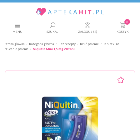
0
MENU
SZUKAJ
ZALOGUJ SIĘ
KOSZYK
Strona główna
Kategoria główna
Bez recepty
Rzuć palenie
Tabletki na
rzucenie palenia
Niquitin Mini 1,5 mg 20 tabl.