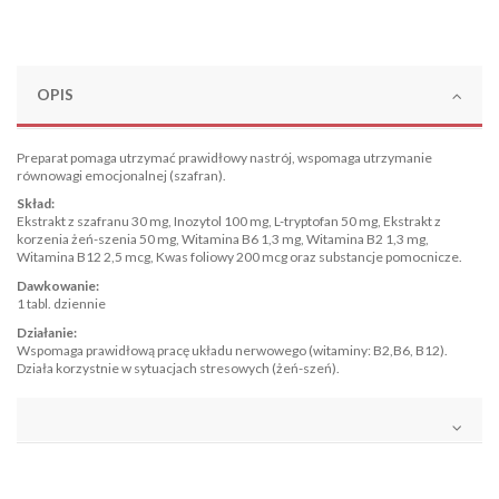
OPIS
Preparat pomaga utrzymać prawidłowy nastrój, wspomaga utrzymanie
równowagi emocjonalnej (szafran).
Skład:
Ekstrakt z szafranu 30 mg, Inozytol 100 mg, L-tryptofan 50 mg, Ekstrakt z
korzenia żeń-szenia 50 mg, Witamina B6 1,3 mg, Witamina B2 1,3 mg,
Witamina B12 2,5 mcg, Kwas foliowy 200 mcg oraz substancje pomocnicze.
Dawkowanie:
1 tabl. dziennie
Działanie:
Wspomaga prawidłową pracę układu nerwowego (witaminy: B2,B6, B12).
Działa korzystnie w sytuacjach stresowych (żeń-szeń).