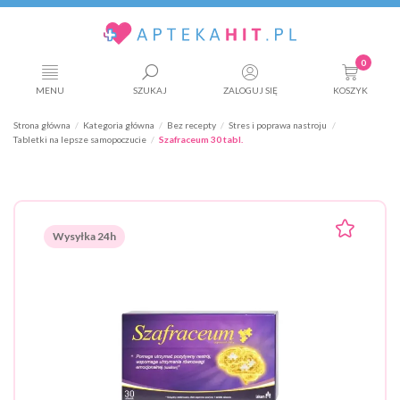
0
MENU
SZUKAJ
ZALOGUJ SIĘ
KOSZYK
Strona główna
Kategoria główna
Bez recepty
Stres i poprawa nastroju
Tabletki na lepsze samopoczucie
Szafraceum 30 tabl.
Wysyłka 24h