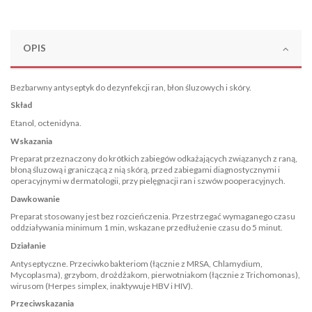
OPIS
Bezbarwny antyseptyk do dezynfekcji ran, błon śluzowych i skóry.
Skład
Etanol, octenidyna.
Wskazania
Preparat przeznaczony do krótkich zabiegów odkażających związanych z raną,
błoną śluzową i graniczącą z nią skórą, przed zabiegami diagnostycznymi i
operacyjnymi w dermatologii, przy pielęgnacji ran i szwów pooperacyjnych.
Dawkowanie
Preparat stosowany jest bez rozcieńczenia. Przestrzegać wymaganego czasu
oddziaływania minimum 1 min, wskazane przedłużenie czasu do 5 minut.
Działanie
Antyseptyczne. Przeciwko bakteriom (łącznie z MRSA, Chlamydium,
Mycoplasma), grzybom, drożdżakom, pierwotniakom (łącznie z Trichomonas),
wirusom (Herpes simplex, inaktywuje HBV i HIV).
Przeciwskazania