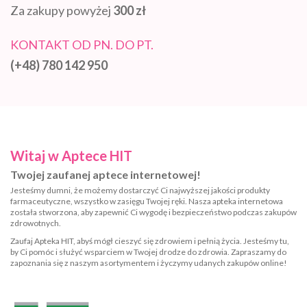
Za zakupy powyżej
300 zł
KONTAKT OD PN. DO PT.
(+48) 780 142 950
Witaj w Aptece HIT
Twojej zaufanej aptece internetowej!
Jesteśmy dumni, że możemy dostarczyć Ci najwyższej jakości produkty
farmaceutyczne, wszystko w zasięgu Twojej ręki. Nasza apteka internetowa
została stworzona, aby zapewnić Ci wygodę i bezpieczeństwo podczas zakupów
zdrowotnych.
Zaufaj Apteka HIT, abyś mógł cieszyć się zdrowiem i pełnią życia. Jesteśmy tu,
by Ci pomóc i służyć wsparciem w Twojej drodze do zdrowia. Zapraszamy do
zapoznania się z naszym asortymentem i życzymy udanych zakupów online!