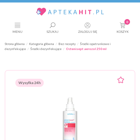
0
MENU
SZUKAJ
ZALOGUJ SIĘ
KOSZYK
Strona główna
Kategoria główna
Bez recepty
Środki opatrunkowe i
dezynfekujące
Środki dezynfekujące
Octenisept aerozol 250 ml
Wysyłka 24h