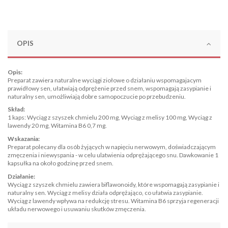
OPIS
Opis:
Preparat zawiera naturalne wyciągi ziołowe o działaniu wspomagajacym
prawidłowy sen, ułatwiają odprężenie przed snem, wspomagają zasypianie i
naturalny sen, umożliwiają dobre samopoczucie po przebudzeniu.
Skład:
1 kaps: Wyciąg z szyszek chmielu 200 mg, Wyciąg z melisy 100 mg, Wyciąg z
lawendy 20 mg, Witamina B6 0,7 mg.
Wskazania:
Preparat polecany dla osób żyjących w napięciu nerwowym, doświadczającym
zmęczenia i niewyspania - w celu ulatwienia odprężającego snu. Dawkowanie 1
kapsułka na około godzinę przed snem.
Działanie:
Wyciąg z szyszek chmielu zawiera biflawonoidy, które wspomagają zasypianie i
naturalny sen. Wyciąg z melisy działa odprężająco, co ułatwia zasypianie.
Wyciąg z lawendy wpływa na redukcję stresu. Witamina B6 sprzyja regeneracji
układu nerwowego i usuwaniu skutków zmęczenia.