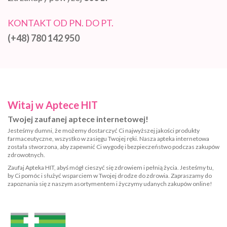
KONTAKT OD PN. DO PT.
(+48) 780 142 950
Witaj w Aptece HIT
Twojej zaufanej aptece internetowej!
Jesteśmy dumni, że możemy dostarczyć Ci najwyższej jakości produkty
farmaceutyczne, wszystko w zasięgu Twojej ręki. Nasza apteka internetowa
została stworzona, aby zapewnić Ci wygodę i bezpieczeństwo podczas zakupów
zdrowotnych.
Zaufaj Apteka HIT, abyś mógł cieszyć się zdrowiem i pełnią życia. Jesteśmy tu,
by Ci pomóc i służyć wsparciem w Twojej drodze do zdrowia. Zapraszamy do
zapoznania się z naszym asortymentem i życzymy udanych zakupów online!