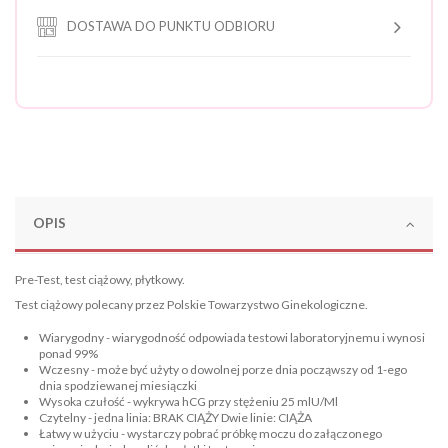
DOSTAWA DO PUNKTU ODBIORU
OPIS
Pre-Test, test ciążowy, płytkowy.
Test ciążowy polecany przez Polskie Towarzystwo Ginekologiczne.
Wiarygodny - wiarygodność odpowiada testowi laboratoryjnemu i wynosi
ponad 99%
Wczesny - może być użyty o dowolnej porze dnia począwszy od 1-ego
dnia spodziewanej miesiączki
Wysoka czułość - wykrywa hCG przy stężeniu 25 mlU/Ml
Czytelny - jedna linia: BRAK CIĄŻY Dwie linie: CIĄŻA
Łatwy w użyciu - wystarczy pobrać próbkę moczu do załączonego