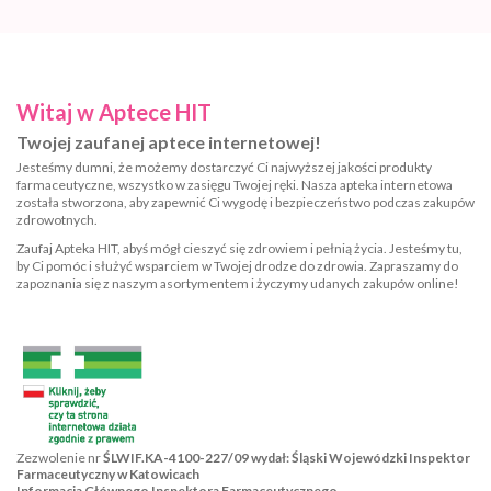
Witaj w Aptece HIT
Twojej zaufanej aptece internetowej!
Jesteśmy dumni, że możemy dostarczyć Ci najwyższej jakości produkty
farmaceutyczne, wszystko w zasięgu Twojej ręki. Nasza apteka internetowa
została stworzona, aby zapewnić Ci wygodę i bezpieczeństwo podczas zakupów
zdrowotnych.
Zaufaj Apteka HIT, abyś mógł cieszyć się zdrowiem i pełnią życia. Jesteśmy tu,
by Ci pomóc i służyć wsparciem w Twojej drodze do zdrowia. Zapraszamy do
zapoznania się z naszym asortymentem i życzymy udanych zakupów online!
Zezwolenie nr
ŚLWIF.KA-4100-227/09 wydał: Śląski Wojewódzki Inspektor
Farmaceutyczny w Katowicach
Informacja Głównego Inspektora Farmaceutycznego