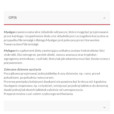
OPIS
Myalgan
zawiera naturalne składniki odżywcze, które mogą być przyjmowane
przez każdego. Uzupełnienie diety o te składniki jest szczególnie korzystne w
przypadku fibromialgii i dlatego Myalgan jest polecany przez Norweskie
Towarzystwo Fibromialgii
Mylagan
to suplement diety zawierający unikalny zestaw 4 ekstraktów: liści
stokrotki, liści winogron, pestek oliwki, owocu ananasa oraz tryptofan -
egzogenny aminokwas, czyli taki, który tak jak witamina musi być dostarczony z
pożywieniem.
Zalecane dzienne spożycie
Początkowo przyjmować jedną tabletkę 4 razy dziennie, np.: rano, przed
południem, po południu i wieczorem.
Przerwa pomiędzy kolejnymi dawkami nie powinna być krótsza niż 4 godziny.
Następnie stopniowo, np. co tydzień, zmiejszać po jednej tabletce do dziennej
dawki jednej lub dwóch tabletek zależnie od samopoczucia.
Preparat można ssać celem szybszego wchłaniania.