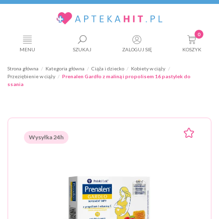
0
MENU
SZUKAJ
ZALOGUJ SIĘ
KOSZYK
Strona główna
Kategoria główna
Ciąża i dziecko
Kobiety w ciąży
Przeziębienie w ciąży
Prenalen Gardło z maliną i propolisem 16 pastylek do
ssania
Wysyłka 24h