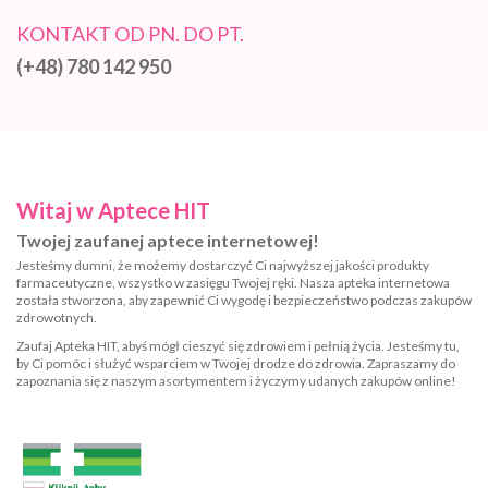
KONTAKT OD PN. DO PT.
(+48) 780 142 950
Witaj w Aptece HIT
Twojej zaufanej aptece internetowej!
Jesteśmy dumni, że możemy dostarczyć Ci najwyższej jakości produkty
farmaceutyczne, wszystko w zasięgu Twojej ręki. Nasza apteka internetowa
została stworzona, aby zapewnić Ci wygodę i bezpieczeństwo podczas zakupów
zdrowotnych.
Zaufaj Apteka HIT, abyś mógł cieszyć się zdrowiem i pełnią życia. Jesteśmy tu,
by Ci pomóc i służyć wsparciem w Twojej drodze do zdrowia. Zapraszamy do
zapoznania się z naszym asortymentem i życzymy udanych zakupów online!