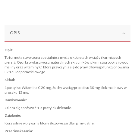
OPIS
Opis:
To formuła stworzona specjalnie z myślą o kobietach w ciąży i karmiących
piersią. Oparta o właściwości naturalnych składników jakimi są propolis i owoc
maliny oraz witaminy C, która przyczynia się do prawidłowego funkcjonowania
układu odpornościowego.
Skład:
1 pastylka: Witamina C 20 mg, Suchy wyciąg propolisu 30 mg, Sok malinowy w
proszku 15 mg.
Dawkowanie:
Zaleca się spożywać 1-5 pastylek dziennie.
Działanie:
Korzystnie wpływa na błony śluzowe gardła i jamy ustnej.
Przeciwskazania: