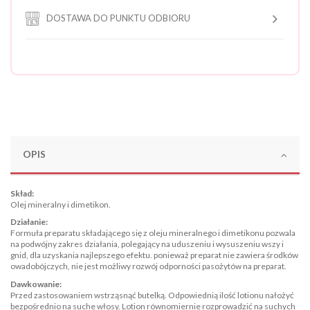
DOSTAWA DO PUNKTU ODBIORU
OPIS
Skład:
Olej mineralny i dimetikon.
Działanie:
Formuła preparatu składającego się z oleju mineralnego i dimetikonu pozwala
na podwójny zakres działania, polegający na uduszeniu i wysuszeniu wszy i
gnid, dla uzyskania najlepszego efektu. ponieważ preparat nie zawiera środków
owadobójczych, nie jest możliwy rozwój odporności pasożytów na preparat.
Dawkowanie:
Przed zastosowaniem wstrząsnąć butelką. Odpowiednią ilość lotionu nałożyć
bezpośrednio na suche włosy. Lotion równomiernie rozprowadzić na suchych