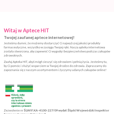
Witaj w Aptece HIT
Twojej zaufanej aptece internetowej!
Jesteśmy dumni, że możemy dostarczyć Ci najwyższej jakości produkty
farmaceutyczne, wszystko w zasięgu Twojej ręki. Nasza apteka internetowa
została stworzona, aby zapewnić Ci wygodę i bezpieczeństwo podczas zakupów
zdrowotnych.
Zaufaj Apteka HIT, abyś mógł cieszyć się zdrowiem i pełnią życia. Jesteśmy tu,
by Ci pomóc i służyć wsparciem w Twojej drodze do zdrowia. Zapraszamy do
zapoznania się z naszym asortymentem i życzymy udanych zakupów online!
Zezwolenie nr
ŚLWIF.KA-4100-227/09 wydał: Śląski Wojewódzki Inspektor