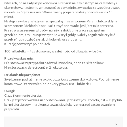
włosach, od nasady aż po końcówki. Preparat należy nałożyć na całe włosy i
skórę głowy. następnie wmasować go dokładnie, zwracając szczególną uwagę
na kark i skórę za uszami. Wmasowany preparat należy pozostawić na 15
minut.
Następnie włosy należy umyć specjalnym szamponem Paranit lub zwykłym
szamponem i dokładnie spłukać. Umyć ponownie, jeśli jest taka potrzeba.
Przed wysuszeniem włosów, należy je dokładnie wyczesać gęstym
grzebieniem, aby usunąć wszystkie wszy i gnidy. Należy regularnie czyścić
grzebień, aby pozbyć się jakichkolwiek wszy lub gnid.
Kurację powtórzyć po 7 dniach.
100 ml butelka = 4 zastosowań, w zależności od długości włosów.
Przeciwwskazania:
Nie stosować w przypadku nadwrażliwości na jeden ze składników.
Nie stosować u dzieci poniżej 2 roku życia.
Działania niepożądane:
Swędzenie, podrażnienie okolic oczu. Łuszczenie skóry głowy. Podrażnienie
kontaktowe i zaczerwienienie skóry głowy, uszu lub karku.
Uwagi:
Ciąża i karmienie piersią:
Brak jest przeciwwskazań do stosowania, jednakże jeśli kobieta jest w ciąży lub
karmi piersią powinna skonsultować się z lekarzem przed zastosowaniem
preparatu.