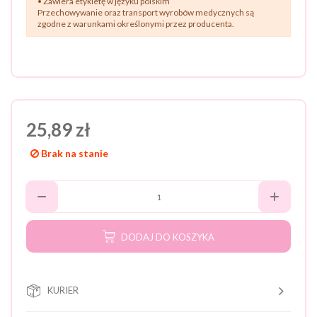
• Zawiera etykietę w języku polskim
Przechowywanie oraz transport wyrobów medycznych są
zgodne z warunkami określonymi przez producenta.
25,89 zł
Brak na stanie
DODAJ DO KOSZYKA
KURIER