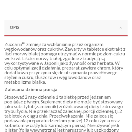
OPIS
Zuccarin™ zmniejsza wchłanianie przez organizm
węglowodanów oraz cukrów. Zawarty w tabletce ekstrakt z
liści morwy białej pomaga utrzymać w normie poziom cukru
we krwi. Liście morwy białej, zgodnie z tradycją są
wykorzystywane w Japonii jako żywność oraz herbata. W
celu optymalizacji działania, preparat zawiera chrom, który
dodatkowo przyczynia się do utrzymania prawidłowego
stężenia cukru, tłuszczów i węglowodanów oraz
metabolizmu białka.
Zalecana dzienna porcja
Stosować 2 razy dziennie 1 tabletkę przed jedzeniem
popijając płynem. Suplement diety nie może być stosowany
jako substytut (zamiennik) zróżnicowanej diety i zdrowego
trybu życia. Nie przekraczać zalecanej, porcji dziennej, tj. 2
tabletek w ciągu dnia. Przeciwskazania: Nie zaleca się
podawania preparatu dzieciom poniżej 12 roku życia oraz
kobietom w ciąży lub karmiącym piersią. Nie używać jeśli
blister (folia wewnętrzna) jest naruszony lub uszkodzony.