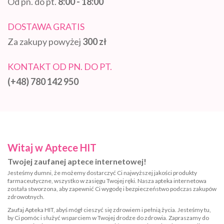
Od pn. do pt.
8:00 - 18:00
DOSTAWA GRATIS
Za zakupy powyżej
300 zł
KONTAKT OD PN. DO PT.
(+48) 780 142 950
Witaj w Aptece HIT
Twojej zaufanej aptece internetowej!
Jesteśmy dumni, że możemy dostarczyć Ci najwyższej jakości produkty
farmaceutyczne, wszystko w zasięgu Twojej ręki. Nasza apteka internetowa
została stworzona, aby zapewnić Ci wygodę i bezpieczeństwo podczas zakupów
zdrowotnych.
Zaufaj Apteka HIT, abyś mógł cieszyć się zdrowiem i pełnią życia. Jesteśmy tu,
by Ci pomóc i służyć wsparciem w Twojej drodze do zdrowia. Zapraszamy do