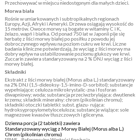
Przechowywać w miejscu niedostępnym dla małych dzieci.
Morwa biała
Rośnie w umiarkowanych i subtropikalnych regionach
Europy, Azji, Afryki i Ameryki. Drzewa osiągają wysokość do
15 metrów. Owoce morwy są bogate w witaminy C i K,
żelazo, wapń i białka. Od ponad 750 lat w Japonii pije się
herbatę z liści morwy białej po posiłku z powodu jej
dobroczynnego wpływu na poziom cukru we krwi. Liczne
badania kliniczne potwierdzają, że wyciąg z liści morwy ma
dobry wpływ na ustabilizowanie poziomu glukozy we krwi.
Zuccarin zawiera standaryzowany na 2 % DNJ wyciąg z liści
morwy białej.
Składniki
Ekstrakt z liści morwy białej (Morus alba L.) standaryzowany
na 2% DNJ (1,5-dideoksy-1,5-imino-D-sorbitol); substancje
wypełniające: celuloza mikrokrystalic-zna i fosforan
diwapniowy; woda; substancja przeciwzbrylająca: dwutlenek
krzemu; składnik mineralny: chrom (pikolinian chromu);
składniki otoczki tabletki: subst. glazu- rująca:
hydroksypropylometyloceluloza; substancje wiążące: sole
magnezowe kwasów tłuszczowych i gliceryna.
Dzienna porcja (2 tabletki) zawiera
Standaryzowany wyciąg z Morwy Białej (Morus alba L.)
Chrom (pikolinian chromu)
*RWS - Referencyjne Wartości Spożycia